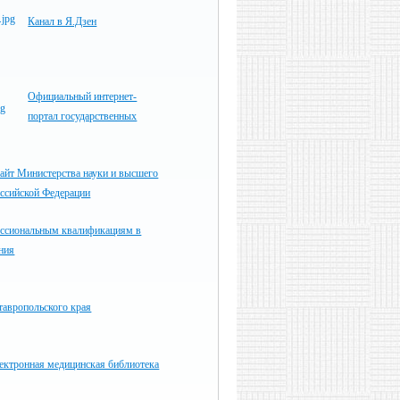
Канал в Я.Дзен
Официальный интернет-
портал государственных
айт Министерства науки и высшего
оссийской Федерации
ессиональным квалификациям в
ния
тавропольского края
ектронная медицинская библиотека