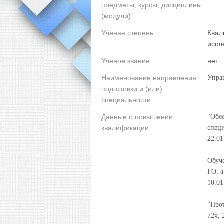
предметы, курсы, дисциплины
(модули)
Ученая степень
Квал
иссл
Ученое звание
нет
Наименование направления
Упра
подготовки и (или)
специальности
Данные о повышении
"Обе
квалификации
спец
22.01
Обуч
ГО, а
10.01
"Про
72ч, 