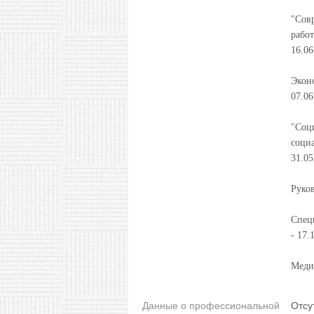
"Сов
работ
16.06
Экон
07.06
"Соц
социа
31.05
Руков
Специ
- 17.
Медиц
Данные о профессиональной
Отсу