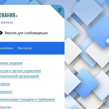
ОВАНИЯ»
-364-04-02
Версия для слабовидящих
оальбомы
Контакты
вные сведения
ктура и органы управления
зовательной организацией
ументы
азование
зовательные стандарты и требования
водство