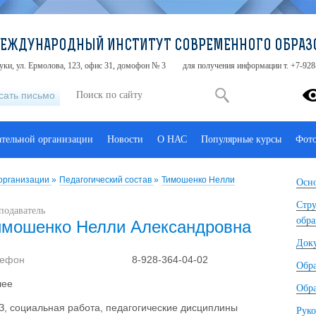
МЕЖДУНАРОДНЫЙ ИНСТИТУТ СОВРЕМЕННОГО ОБРАЗ
туки, ул. Ермолова, 123, офис 31, домофон № 3
для получения информации т. +7-928
сать письмо
ательной организации
Новости
О НАС
Популярные курсы
Фот
 организации
»
Педагогический состав
»
Тимошенко Нелли
Осно
Стру
подаватель
обра
имошенко Нелли Александровна
Док
лефон
8-928-364-04-02
Обр
шее
Обра
З, социальная работа, педагогические дисциплины
Руко