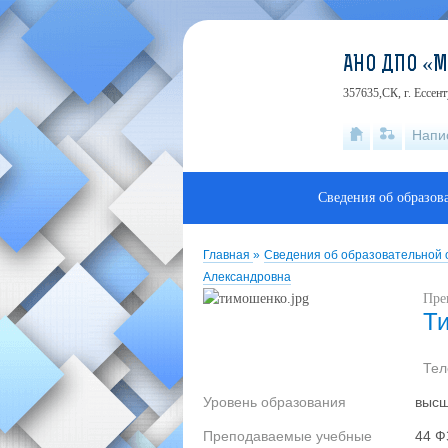
АНО ДПО «
357635,СК, г. Ессен
Напи
Сведения об образов
Главная
»
Сведения об образовательной
Александровна
Пре
Т
Те
Уровень образования
выс
Преподаваемые учебные
44 Ф