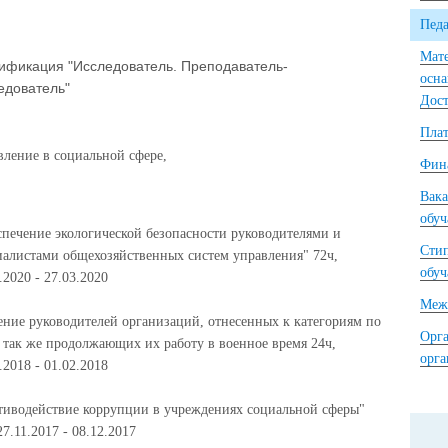
Педа
Мате
ификация "Исследователь. Преподаватель-
осна
едователь"
Дост
Плат
вление в социальной сфере,
Фина
Вака
обу
спечение экологической безопасности руководителями и
Сти
иалистами общехозяйственных систем управления" 72ч,
обу
.2020 - 27.03.2020
Межд
ение руководителей организаций, отнесенных к категориям по
Орга
 так же продолжающих их работу в военное время 24ч,
орг
.2018 - 01.02.2018
тиводействие коррупции в учреждениях социальной сферы"
27.11.2017 - 08.12.2017