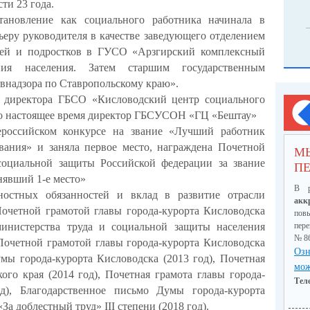
ти 23 года.
тановление как социального работника начинала в
еру руководителя в качестве заведующего отделением
тей и подростков в ГУСО «Арзгирский комплексный
ния населения. Затем старшим государственным
внадзора по Ставропольскому краю».
, директора ГБСО «Кисловодский центр социального
по настоящее время директор ГБСУСОН «ГЦ «Бештау»
ероссийском конкурсе на звание «Лучший работник
вания» и заняла первое место, награждена Почетной
М
социальной защиты Российской федерации за звание
ПЕ
нявший 1-е место»
В р
ностных обязанностей и вклад в развитие отрасли
акк
очетной грамотой главы города-курорта Кисловодска
пов
министерства труда и социальной защиты населения
пер
№ 8
 Почетной грамотой главы города-курорта Кисловодска
Озн
умы города-курорта Кисловодска (2013 год), Почетная
мож
ого края (2014 год), Почетная грамота главы города-
Тел
д), Благодарственное письмо Думы города-курорта
 «За доблестный труд»
III
степени (2018 год).