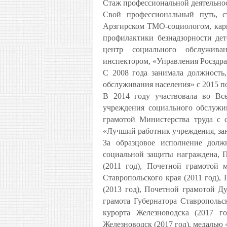
Стаж профессиональной деятельнос
Свой профессиональный путь, с
Арзгирском ТМО-социологом, карь
профилактики безнадзорности де
центр социального обслужива
инспектором, «Управления Росздра
С 2008 года занимала должность
обслуживания населения» с 2015 
В 2014 году участвовала во Вс
учреждения социального обслужи
грамотой Министерства труда с 
«Лучший работник учреждения, за
За образцовое исполнение долж
социальной защиты награждена, П
(2011 год), Почетной грамотой 
Ставропольского края (2011 год),
(2013 год), Почетной грамотой Д
грамота Губернатора Ставропольск
курорта Железноводска (2017 го
Железноводск (2017 год), медалью