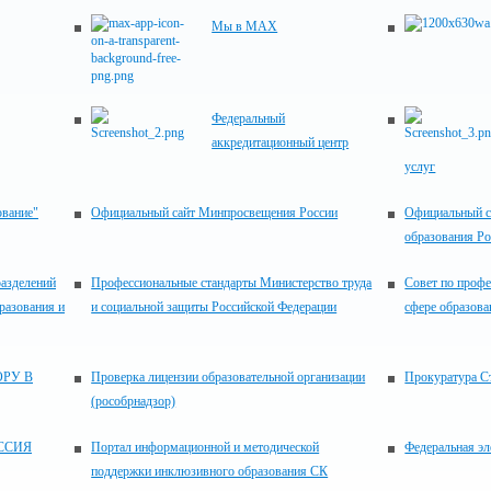
Мы в MAX
Федеральный
аккредитационный центр
услуг
ование"
Официальный сайт Минпросвещения России
Официальный с
образования Р
разделений
Профессиональные стандарты Министерство труда
Совет по проф
разования и
и социальной защиты Российской Федерации
сфере образова
РУ В
Проверка лицензии образовательной организации
Прокуратура С
(рособрнадзор)
ССИЯ
Портал информационной и методической
Федеральная эл
поддержки инклюзивного образования СК