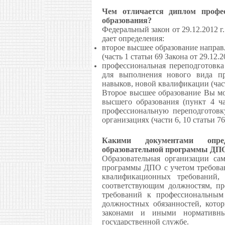
Чем отличается диплом профес
образования?
Федеральный закон от 29.12.2012 
дает определения:
второе высшее образование напра
(часть 1 статьи 69 Закона от 29.12.
профессиональная переподготовка
для выполнения нового вида пр
навыков, новой квалификации (часть
Второе высшее образование Вы мо
высшего образования (пункт 4 ча
профессиональную переподготовк
организациях (части 6, 10 статьи 76
Какими документами опред
образовательной программы ДП
Образовательная организации сам
программы ДПО с учетом требован
квалификационных требований,
соответствующим должностям, пр
требований к профессиональным
должностных обязанностей, кото
законами и иными нормативн
государственной службе.