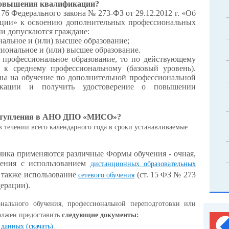
 повышения квалификации?
 76 Федерального закона № 273-ФЗ от 29.12.2012 г. «Об
ации» к освоению дополнительных профессиональных
и допускаются граждане:
альное и (или) высшее образование;
иональное и (или) высшее образование.
е профессиональное образование, то по действующему
о к среднему профессиональному (базовый уровень).
ны на обучение по дополнительной профессиональной
икации и получить удостоверение о повышении
оступления в АНО ДПО «МИСО»?
 течении всего календарного года в сроки устанавливаемые
зчика применяются различные Формы обучения - очная,
учения с использованием
дистанционных образовательных
а также использование
(ст. 15 ФЗ № 273
сетевого обучения
ерации).
нального обучения, профессиональной переподготовки или
олжен предоставить
следующие документы:
 данных (скачать)
.