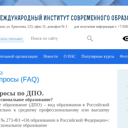
МЕЖДУНАРОДНЫЙ ИНСТИТУТ СОВРЕМЕННОГО ОБРАЗ
туки, ул. Ермолова, 123, офис 31, домофон № 3
для получения информации т. +7-928
сать письмо
ательной организации
Новости
О НАС
Популярные курсы
Фот
Q)
просы (FAQ)
просы по ДПО.
ссиональное образование?
 образование (ДПО) – вид образования в Российской
тельно к среднему профессиональному или высшему
г. № 273-ФЗ «Об образовании в Российской Федерации»:
сиональное образование