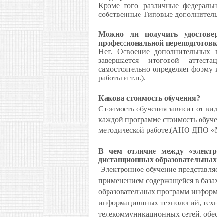
Кроме того, различные федераль
собственные Типовые дополнител
Можно ли получить удостове
профессиональной переподготовке
Нет. Освоение дополнительных п
завершается итоговой аттеста
самостоятельно определяет форму и
работы и т.п.).
Какова стоимость обучения?
Стоимость обучения зависит от ви
каждой программе стоимость обуче
методической работе.(АНО ДПО «М
В чем отличие между «электр
дистанционных образовательных
Электронное обучение представляе
применением содержащейся в база
образовательных программ информ
информационных технологий, техн
телекоммуникационных сетей, обе