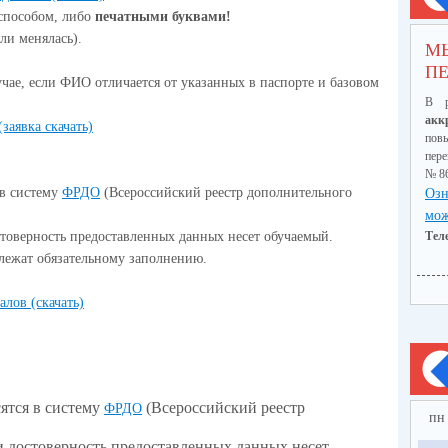
способом, либо
печатными буквами!
ли менялась).
М
ПЕ
чае, если ФИО отличается от указанных в паспорте и базовом
В р
акк
заявка скачать)
пов
пер
№ 8
 в систему
ФРДО
(Всероссийский реестр дополнительного
Озн
мож
стоверность предоставленных данных несет обучаемый.
Тел
длежат обязательному заполнению.
алов (скачать)
сятся в систему
(Всероссийский реестр
ФРДО
пн
 и достоверность предоставленных данных несет