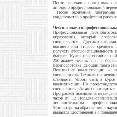
После окончания программы про
диплом о профессиональной переп
После окончания программы п
свидетельство о профессии рабоче
Чем отличается профессиональн
Профессиональная переподготов
образования, который позво
специальность. Другими словами
высшего или второго среднего п
получать вторую специальность в
быстрее. Курсы профессиональной
250 академических часов и более
переподготовке, дающий право зан
Повышение квалификации – эт
специалистов. Технологии меняют
стандарты. Чтобы быть в курсе
квалификации. По профстандарт
специалисты обязаны проходить та
Программы повышения квалификац
часов
(п. 12 Порядка организаци
дополнительным профессион
Министерства образования и науки
выдается удостоверение о повыше