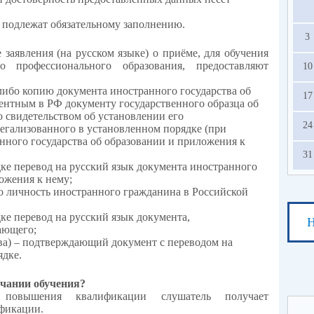
и подлежат обязательному заполнению.
3
заявления (на русском языке) о приёме, для обучения
о профессионального образования, предоставляют
10
либо копию документа иностранного государства об
17
ентным в РФ документу государственного образца об
о свидетельством об установлении его
24
легализованного в установленном порядке (при
нного государства об образовании и приложения к
31
ке перевод на русский язык документа иностранного
ожения к нему;
о личность иностранного гражданина в Российской
ке перевод на русский язык документа,
Н
ающего;
ва) – подтверждающий документ с переводом на
ядке.
нчании обучения?
повышения квалификации слушатель получает
фикации.