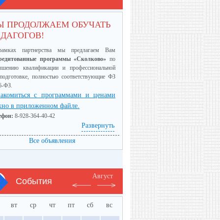
Ы ПРОДОЛЖАЕМ ОБУЧАТЬ
ДАГОГОВ!
амках партнерства мы предлагаем Вам
редитованные программы «Сколково»
по
ышению квалификации и профессиональной
еподготовке, полностью соответствующие ФЗ
6-ФЗ.
акомиться с программами и ценами
но в приложенном файле.
ефон:
8-928-364-40-42
Развернуть
Все объявления
Август
События
вт
ср
чт
пт
сб
вс