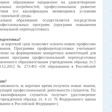
льное образование направлено на удовлетворение
альных потребностей, профессиональное развитие
етствия его квалификации меняющимся условиям
социальной среды.
альное образование осуществляется посредством
рофессиональных программ (программ повышения
иональной переподготовки).
подготовка?
 за короткий срок позволяет освоить новую профессию
ования. Программы профпереподготовки учитывают
влены на формирование конкретных компетенций для
чании программ профессиональной переподготовки
овленного образовательным учреждением образца.
(ч.5
29.12.2012 № 273-ФЗ «Об образовании в Российской
ции?
можность за короткое время получить новые знания,
вующей профессиональной деятельности слушателя. По
валификации слушатель получает удостоверение
учреждением образца.
(ч. 4 ст. 76 Федерального закона
овании в Российской Федерации»)