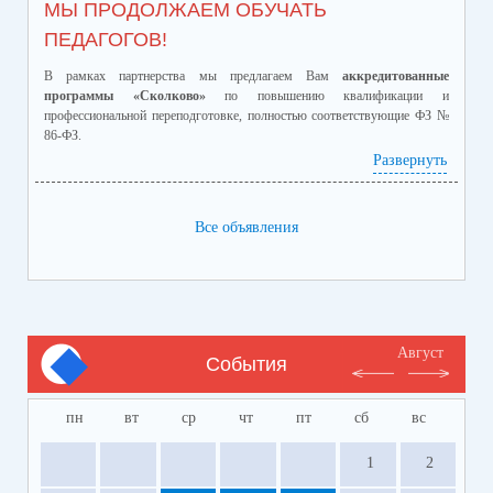
МЫ ПРОДОЛЖАЕМ ОБУЧАТЬ
ПЕДАГОГОВ!
В рамках партнерства мы предлагаем Вам
аккредитованные
программы «Сколково»
по повышению квалификации и
профессиональной переподготовке, полностью соответствующие ФЗ №
86-ФЗ.
Ознакомиться с программами и ценами можно в
Развернуть
приложенном файле.
Телефон:
8-928-364-40-42
Все объявления
Август
События
пн
вт
ср
чт
пт
сб
вс
1
2