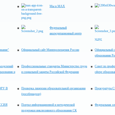
Мы в MAX
Федеральный
аккредитационный центр
услуг
ование"
Официальный сайт Минпросвещения России
Официальный с
образования Р
разделений
Профессиональные стандарты Министерство труда
Совет по проф
разования и
и социальной защиты Российской Федерации
сфере образова
РУ В
Проверка лицензии образовательной организации
Прокуратура С
(рособрнадзор)
ССИЯ
Портал информационной и методической
Федеральная эл
поддержки инклюзивного образования СК