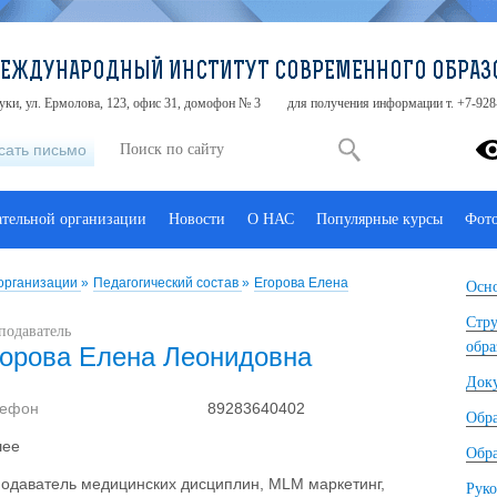
МЕЖДУНАРОДНЫЙ ИНСТИТУТ СОВРЕМЕННОГО ОБРАЗ
туки, ул. Ермолова, 123, офис 31, домофон № 3
для получения информации т. +7-928
сать письмо
ательной организации
Новости
О НАС
Популярные курсы
Фот
 организации
»
Педагогический состав
»
Егорова Елена
Осно
Стру
подаватель
обра
горова Елена Леонидовна
Док
лефон
89283640402
Обр
шее
Обра
одаватель медицинских дисциплин, MLM маркетинг,
Руко