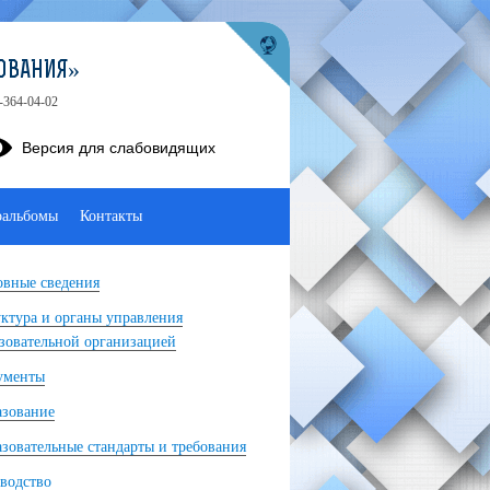
ОВАНИЯ»
-364-04-02
Версия для слабовидящих
оальбомы
Контакты
вные сведения
ктура и органы управления
зовательной организацией
ументы
азование
зовательные стандарты и требования
водство