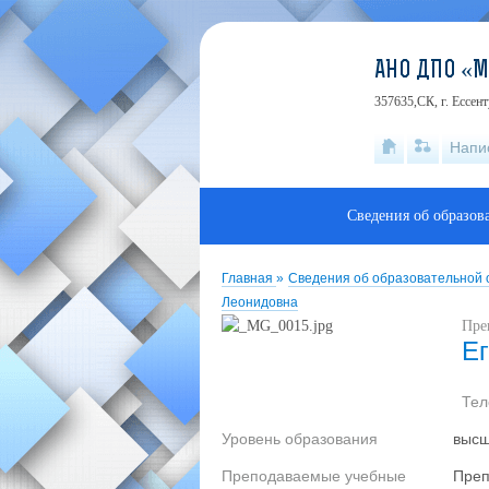
АНО ДПО «
357635,СК, г. Ессен
Напи
Сведения об образов
Главная
»
Сведения об образовательной
Леонидовна
Пре
Е
Те
Уровень образования
выс
Преподаваемые учебные
Преп