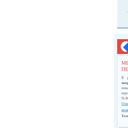
М
ПЕ
В р
акк
пов
пер
№ 8
Озн
мож
Тел