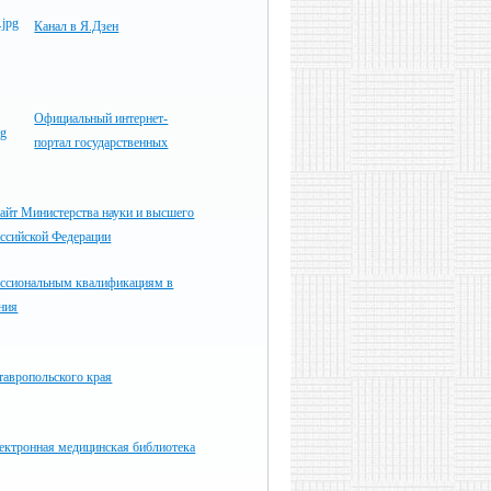
Канал в Я.Дзен
Официальный интернет-
портал государственных
айт Министерства науки и высшего
оссийской Федерации
ессиональным квалификациям в
ния
тавропольского края
ектронная медицинская библиотека