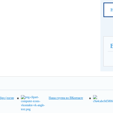
Н
digo (логин
Наша группа во ВКонтакте