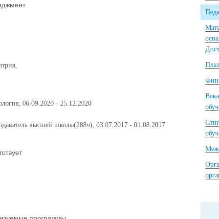
еджмент
Педа
Мате
осна
Дост
Плат
атрия,
Фина
Вака
логия, 06.09.2020 - 25.12.2020
обу
Сти
даватель высшей школы(288ч), 03.07.2017 - 01.08.2017
обу
Межд
тствует
Орга
орг
изуемые программы