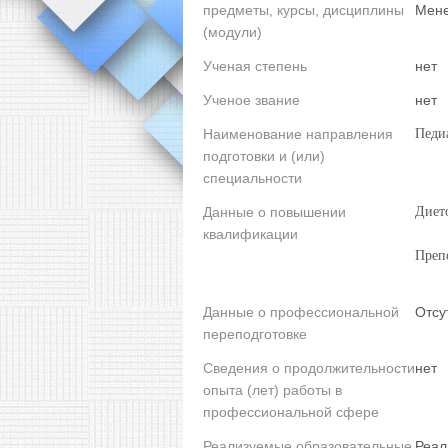
предметы, курсы, дисциплины
Мен
(модули)
Ученая степень
нет
Ученое звание
нет
Наименование направления
Педи
подготовки и (или)
специальности
Данные о повышении
Дието
квалификации
Препо
Данные о профессиональной
Отсу
переподготовке
Сведения о продолжительности
нет
опыта (лет) работы в
профессиональной сфере
Реализуемые образовательные
Реал