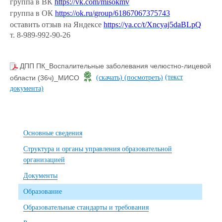
группа в ВК
https://vk.com/misokmv
группа в ОК
https://ok.ru/group/61867067375743
оставить отзыв на Яндексе
https://ya.cc/t/Xncyaj5daBLpQ
т. 8-989-992-90-26
ДПП ПК_Воспалительные заболевания челюстно-лицевой
(текст
области (36ч)_МИСО
(скачать)
(посмотреть)
документа)
Основные сведения
Структура и органы управления образовательной
организацией
Документы
Образование
Образовательные стандарты и требования