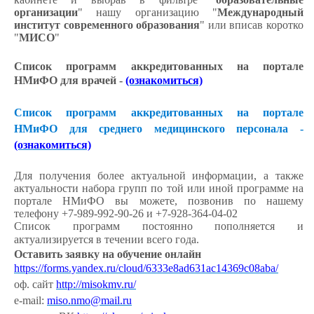
организации
" нашу организацию "
Международный
институт современного образования
" или вписав коротко
"
МИСО
"
Список программ аккредитованных на портале
НМиФО для врачей -
(ознакомиться)
Список программ аккредитованных на портале
НМиФО для среднего медицинского персонала -
(ознакомиться)
Для получения более актуальной информации, а также
актуальности набора групп по той или иной программе на
портале НМиФО вы можете, позвонив по нашему
телефону +7-989-992-90-26 и +7-928-364-04-02
Список программ постоянно пополняется и
актуализируется в течении всего года.
Оставить заявку на обучение онлайн
https://forms.yandex.ru/cloud/6333e8ad631ac14369c08aba/
оф. сайт
http://misokmv.ru/
e-mail:
miso.nmo@mail.ru