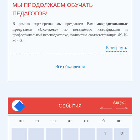
МЫ ПРОДОЛЖАЕМ ОБУЧАТЬ
ПЕДАГОГОВ!
В рамках партнерства мы предлагаем Вам
аккредитованные
программы «Сколково»
по повышению квалификации и
профессиональной переподготовке, полностью соответствующие ФЗ №
86-ФЗ.
Ознакомиться с программами и ценами можно в
Развернуть
приложенном файле.
Телефон:
8-928-364-40-42
Все объявления
Август
События
пн
вт
ср
чт
пт
сб
вс
1
2