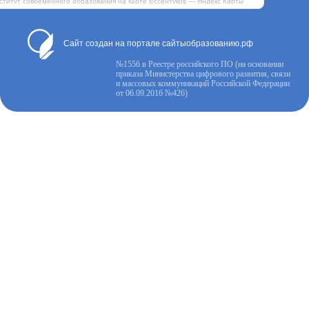
итут современного образования на карте Ессентуков — Яндекс Карты
Сайт создан на портале сайтыобразованию.рф
№1556 в Реестре российского ПО (на основании
приказа Министерства цифрового развития, связи
и массовых коммуникаций Российской Федерации
от 06.09.2016 №426)