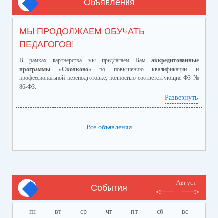
Объявления
МЫ ПРОДОЛЖАЕМ ОБУЧАТЬ
ПЕДАГОГОВ!
В рамках партнерства мы предлагаем Вам
аккредитованные
программы «Сколково»
по повышению квалификации и
профессиональной переподготовке, полностью соответствующие ФЗ №
86-ФЗ.
Ознакомиться с программами и ценами можно в
Развернуть
приложенном файле.
Телефон:
8-928-364-40-42
Все объявления
Август
События
пн
вт
ср
чт
пт
сб
вс