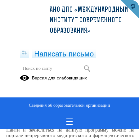
АНО ДПО «МЕЖДУНАРОДНЫЙ
ИНСТИТУТ СОВРЕМЕННОГО
ОБРАЗОВАНИЯ»
Написать письмо
Версия для слабовидящих
Информационные технологии в
управлении структурными
подразделениями медицинской
организации (72ч)
Сведения об образовательной организации
Описание образовательной программы
Найти и зачислиться на данную программу можно на
портале непрерывного медицинского и фармацевтического