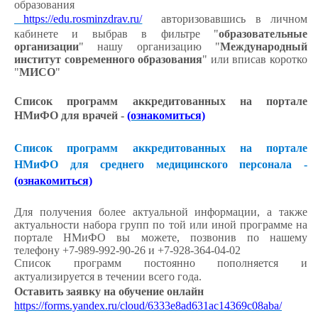
образования
https://edu.rosminzdrav.ru/
авторизовавшись в личном
кабинете и выбрав в фильтре "
образовательные
организации
" нашу организацию "
Международный
институт современного образования
" или вписав коротко
"
МИСО
"
Список программ аккредитованных на портале
НМиФО для врачей -
(ознакомиться)
Список программ аккредитованных на портале
НМиФО для среднего медицинского персонала -
(ознакомиться)
Для получения более актуальной информации, а также
актуальности набора групп по той или иной программе на
портале НМиФО вы можете, позвонив по нашему
телефону +7-989-992-90-26 и +7-928-364-04-02
Список программ постоянно пополняется и
актуализируется в течении всего года.
Оставить заявку на обучение онлайн
https://forms.yandex.ru/cloud/6333e8ad631ac14369c08aba/