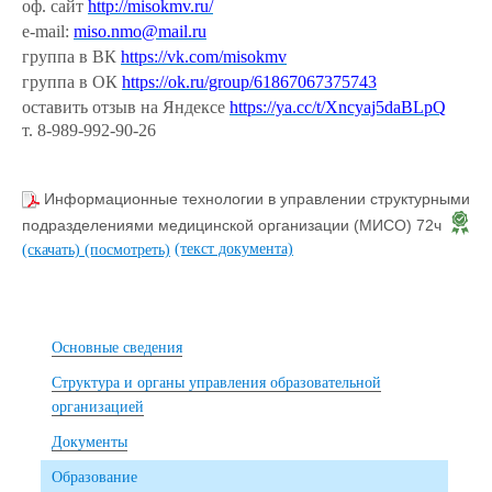
оф. сайт
http://misokmv.ru/
e-mail:
miso.nmo@mail.ru
группа в ВК
https://vk.com/misokmv
группа в ОК
https://ok.ru/group/61867067375743
оставить отзыв на Яндексе
https://ya.cc/t/Xncyaj5daBLpQ
т. 8-989-992-90-26
Информационные технологии в управлении структурными
подразделениями медицинской организации (МИСО) 72ч
(текст документа)
(скачать)
(посмотреть)
Основные сведения
Структура и органы управления образовательной
организацией
Документы
Образование