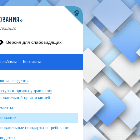
ОВАНИЯ»
-364-04-02
Версия для слабовидящих
оальбомы
Контакты
вные сведения
ктура и органы управления
зовательной организацией
ументы
азование
зовательные стандарты и требования
водство