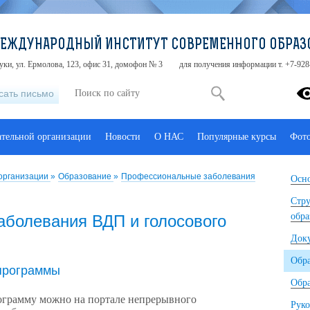
МЕЖДУНАРОДНЫЙ ИНСТИТУТ СОВРЕМЕННОГО ОБРАЗ
туки, ул. Ермолова, 123, офис 31, домофон № 3
для получения информации т. +7-928
сать письмо
ательной организации
Новости
О НАС
Популярные курсы
Фот
 организации
»
Образование
»
Профессиональные заболевания
Осно
Стру
обра
болевания ВДП и голосового
Док
Обр
программы
Обра
рограмму можно на портале непрерывного
Руко