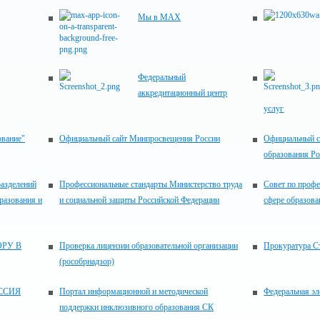
Мы в MAX
Федеральный
аккредитационный центр
услуг
ование"
Официальный сайт Минпросвещения России
Официальный с
образования Р
разделений
Профессиональные стандарты Министерство труда
Совет по проф
разования и
и социальной защиты Российской Федерации
сфере образова
РУ В
Проверка лицензии образовательной организации
Прокуратура С
(рособрнадзор)
ССИЯ
Портал информационной и методической
Федеральная эл
поддержки инклюзивного образования СК