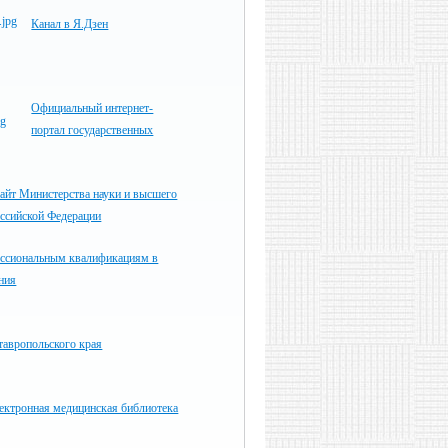
Канал в Я.Дзен
Официальный интернет-
портал государственных
айт Министерства науки и высшего
оссийской Федерации
ессиональным квалификациям в
ния
тавропольского края
ектронная медицинская библиотека