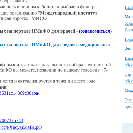
о образования
авшись в личном кабинете и выбрав в фильтре
Педа
нашу организацию "
Международный институт
Мате
писав коротко "
МИСО
"
осна
Дост
ых на портале НМиФО для врачей -
(ознакомиться)
Плат
ых на портале НМиФО для среднего медицинского
Фина
Вака
нформации, а также актуальности набора групп по той
обу
МиФО вы можете, позвонив по нашему телефону +7-
Сти
ется и актуализируется в течении всего года.
обу
айн
Межд
8ad631ac14369c08aba/
Орга
орг
867067375743
ya.cc/t/Xncyaj5daBLpQ