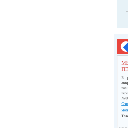
М
ПЕ
В р
акк
пов
пер
№ 8
Озн
мож
Тел