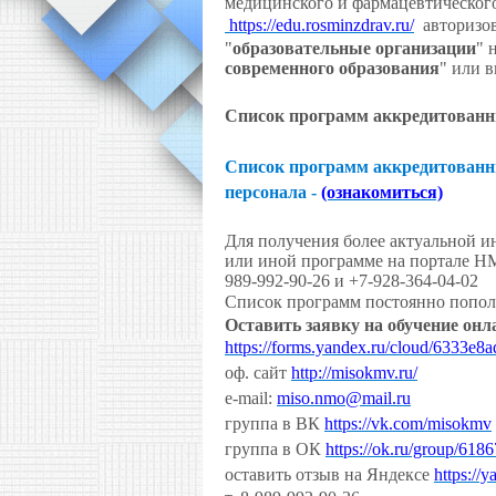
медицинского и фармацевтическог
https://edu.rosminzdrav.ru/
авторизов
"
образовательные организации
" 
современного образования
" или в
Список программ аккредитованн
Список программ аккредитованн
персонала -
(ознакомиться)
Для получения более актуальной и
или иной программе на портале Н
989-992-90-26 и +7-928-364-04-02
Список программ постоянно пополня
Оставить заявку на обучение онл
https://forms.yandex.ru/cloud/6333e
оф. сайт
http://misokmv.ru/
e-mail:
miso.nmo@mail.ru
группа в ВК
https://vk.com/misokmv
группа в ОК
https://ok.ru/group/61
оставить отзыв на Яндексе
https://