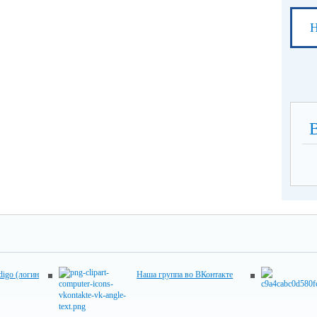
Н
digo (логин
Наша группа во ВКонтакте