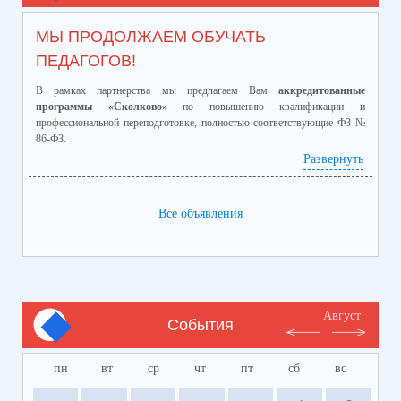
МЫ ПРОДОЛЖАЕМ ОБУЧАТЬ
ПЕДАГОГОВ!
В рамках партнерства мы предлагаем Вам
аккредитованные
программы «Сколково»
по повышению квалификации и
профессиональной переподготовке, полностью соответствующие ФЗ №
86-ФЗ.
Ознакомиться с программами и ценами можно в
Развернуть
приложенном файле.
Телефон:
8-928-364-40-42
Все объявления
Август
События
пн
вт
ср
чт
пт
сб
вс