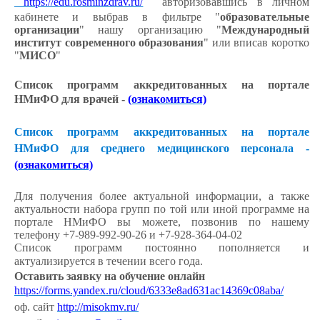
https://edu.rosminzdrav.ru/
авторизовавшись в личном
кабинете и выбрав в фильтре "
образовательные
организации
" нашу организацию "
Международный
институт современного образования
" или вписав коротко
"
МИСО
"
Список программ аккредитованных на портале
НМиФО для врачей -
(ознакомиться)
Список программ аккредитованных на портале
НМиФО для среднего медицинского персонала -
(ознакомиться)
Для получения более актуальной информации, а также
актуальности набора групп по той или иной программе на
портале НМиФО вы можете, позвонив по нашему
телефону +7-989-992-90-26 и +7-928-364-04-02
Список программ постоянно пополняется и
актуализируется в течении всего года.
Оставить заявку на обучение онлайн
https://forms.yandex.ru/cloud/6333e8ad631ac14369c08aba/
оф. сайт
http://misokmv.ru/