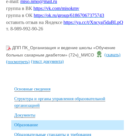
e-mail:
miso.nmo@mail.ru
группа в ВК
https://vk.com/misokmv
группа в ОК
https://ok.ru/group/61867067375743
оставить отзыв на Яндексе
https://ya.cc/t/Xncyaj5daBLpQ
т. 8-989-992-90-26
ДПП ПК_Организация и ведение школы «Обучение
больных сахарным диабетом» (72ч)_МИСО
(скачать)
(текст документа)
(посмотреть)
Основные сведения
Структура и органы управления образовательной
организацией
Документы
Образование
Образовательные стандарты и требования