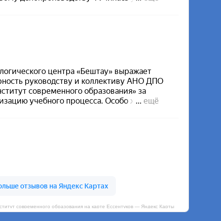
итут современного образования на карте Ессентуков — Яндекс Карты