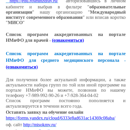
https://edu.rosminzdrav.ru/
авторизовавшись в личном
кабинете и выбрав в фильтре "
образовательные
организации
" нашу организацию "
Международный
институт современного образования
" или вписав коротко
"
МИСО
"
Список программ аккредитованных на портале
НМиФО для врачей -
(ознакомиться)
Список программ аккредитованных на портале
НМиФО для среднего медицинского персонала -
(ознакомиться)
Для получения более актуальной информации, а также
актуальности набора групп по той или иной программе на
портале НМиФО вы можете, позвонив по нашему
телефону +7-989-992-90-26 и +7-928-364-04-02
Список программ постоянно пополняется и
актуализируется в течении всего года.
Оставить заявку на обучение онлайн
https://forms.yandex.ru/cloud/6333e8ad631ac14369c08aba/
оф. сайт
http://misokmv.ru/