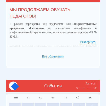
МЫ ПРОДОЛЖАЕМ ОБУЧАТЬ
ПЕДАГОГОВ!
В рамках партнерства мы предлагаем Вам
аккредитованные
программы «Сколково»
по повышению квалификации и
профессиональной переподготовке, полностью соответствующие ФЗ №
86-ФЗ.
Ознакомиться с программами и ценами можно в
Развернуть
приложенном файле.
Телефон:
8-928-364-40-42
Все объявления
Август
События
пн
вт
ср
чт
пт
сб
вс