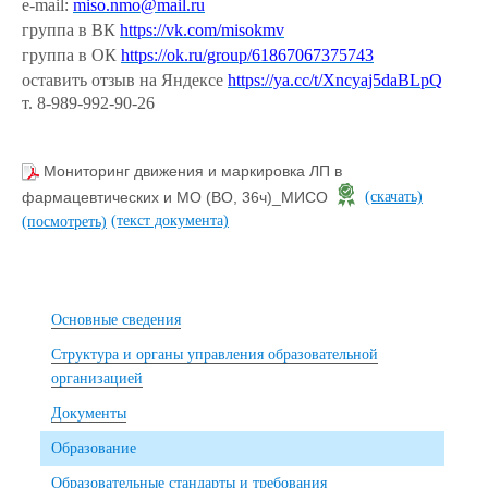
e-mail:
miso.nmo@mail.ru
группа в ВК
https://vk.com/misokmv
группа в ОК
https://ok.ru/group/61867067375743
оставить отзыв на Яндексе
https://ya.cc/t/Xncyaj5daBLpQ
т. 8-989-992-90-26
Мониторинг движения и маркировка ЛП в
фармацевтических и МО (ВО, 36ч)_МИСО
(скачать)
(текст документа)
(посмотреть)
Основные сведения
Структура и органы управления образовательной
организацией
Документы
Образование
Образовательные стандарты и требования