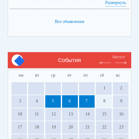
Ознакомиться с программами и ценами можно в
Развернуть
приложенном файле.
Телефон:
8-928-364-40-42
Все объявления
Август
События
пн
вт
ср
чт
пт
сб
вс
1
2
3
4
5
6
7
8
9
10
11
12
13
14
15
16
17
18
19
20
21
22
23