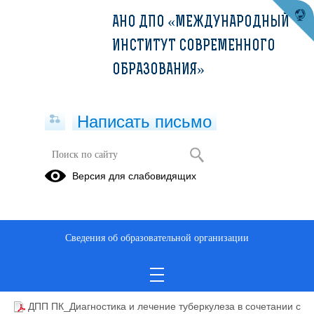
АНО ДПО «МЕЖДУНАРОДНЫЙ
ИНСТИТУТ СОВРЕМЕННОГО
ОБРАЗОВАНИЯ»
Написать письмо
Версия для слабовидящих
Диагностика и лечение туберкулеза
в сочетании с ВИЧ-инфекцией (36ч)
Описание образовательной программы
Сведения об образовательной организации
Диагностика и лечение туберкулеза в сочетании с ВИЧ-инфекцией
(36ч)
ДПП ПК_Диагностика и лечение туберкулеза в сочетании с