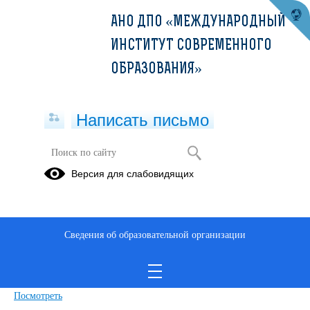
АНО ДПО «МЕЖДУНАРОДНЫЙ
ИНСТИТУТ СОВРЕМЕННОГО
ОБРАЗОВАНИЯ»
Написать письмо
Версия для слабовидящих
ДПП ПК_Диагностика и лечение
туберкулеза в сочетании с ВИЧ-
инфекцией (36ч)_МИСО
Сведения об образовательной организации
Опубликовано на сайте
24 января 2022
Скачать
Посмотреть