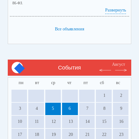
86-ФЗ.
Ознакомиться с программами и ценами можно в
Развернуть
приложенном файле.
Телефон:
8-928-364-40-42
Все объявления
Август
События
пн
вт
ср
чт
пт
сб
вс
1
2
3
4
5
6
7
8
9
10
11
12
13
14
15
16
17
18
19
20
21
22
23