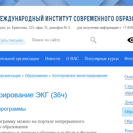
МЕЖДУНАРОДНЫЙ ИНСТИТУТ СОВРЕМЕННОГО ОБРАЗ
туки, ул. Ермолова, 123, офис 31, домофон № 3
для получения информации т. +7-928
сать письмо
ательной организации
Новости
О НАС
Популярные курсы
Фот
 организации
»
Образование
»
Холтеровское мониторирование
Осно
Стру
обра
рирование ЭКГ (36ч)
Док
программы
Обр
рограмму можно на портале непрерывного
Обра
о образования
Руко
авшись в личном кабинете и выбрав в фильтре