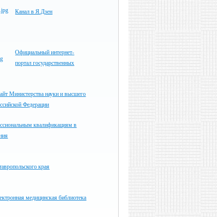
Канал в Я.Дзен
Официальный интернет-
портал государственных
айт Министерства науки и высшего
оссийской Федерации
ессиональным квалификациям в
ния
тавропольского края
ектронная медицинская библиотека