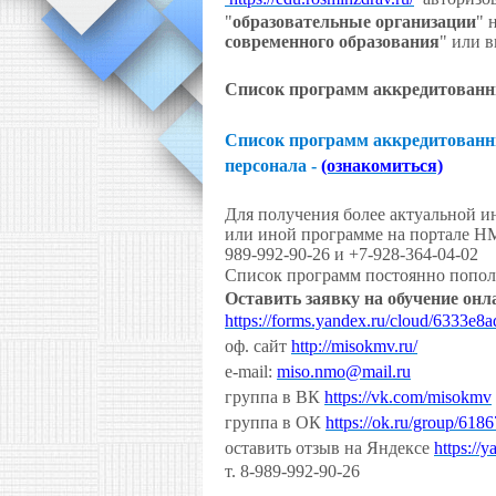
"
образовательные организации
" 
современного образования
" или в
Список программ аккредитованн
Список программ аккредитованн
персонала -
(ознакомиться)
Для получения более актуальной и
или иной программе на портале Н
989-992-90-26 и +7-928-364-04-02
Список программ постоянно пополня
Оставить заявку на обучение онл
https://forms.yandex.ru/cloud/6333e
оф. сайт
http://misokmv.ru/
e-mail:
miso.nmo@mail.ru
группа в ВК
https://vk.com/misokmv
группа в ОК
https://ok.ru/group/61
оставить отзыв на Яндексе
https://
т. 8-989-992-90-26