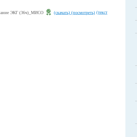
(текст
вание ЭКГ (36ч)_МИСО
(скачать)
(посмотреть)