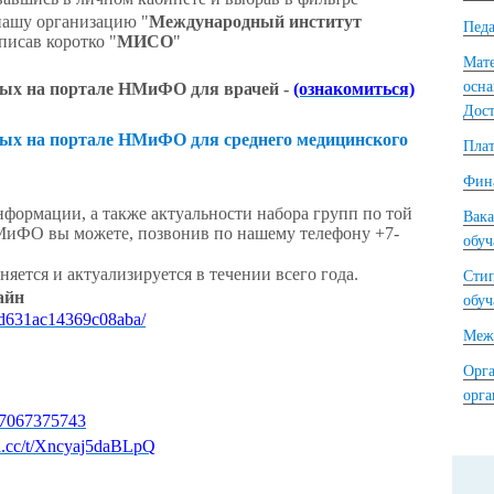
нашу организацию "
Международный институт
Педа
писав коротко "
МИСО
"
Мате
осна
ых на портале НМиФО для врачей -
(ознакомиться)
Дост
ых на портале НМиФО для среднего медицинского
Плат
Фина
нформации, а также актуальности набора групп по той
Вака
МиФО вы можете, позвонив по нашему телефону +7-
обу
ется и актуализируется в течении всего года.
Сти
айн
обу
8ad631ac14369c08aba/
Межд
Орга
орг
867067375743
ya.cc/t/Xncyaj5daBLpQ