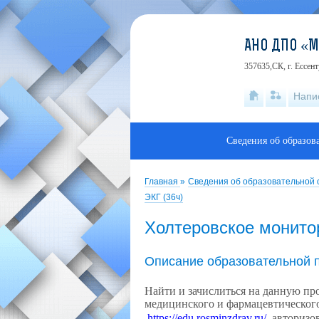
АНО ДПО «
357635,СК, г. Ессен
Напи
Сведения об образов
Главная
»
Сведения об образовательной
ЭКГ (36ч)
Холтеровское монито
Описание образовательной 
Найти и зачислиться на данную п
медицинского и фармацевтическог
https://edu.rosminzdrav.ru/
авторизов