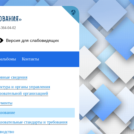
ОВАНИЯ»
-364-04-02
Версия для слабовидящих
оальбомы
Контакты
вные сведения
ктура и органы управления
зовательной организацией
ументы
азование
зовательные стандарты и требования
водство