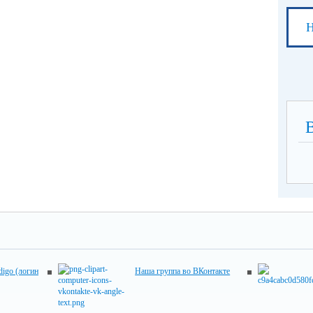
Н
digo (логин
Наша группа во ВКонтакте