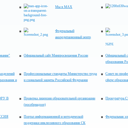
Мы в MAX
Федеральный
аккредитационный центр
услуг
ование"
Официальный сайт Минпросвещения России
Официальный с
образования Р
разделений
Профессиональные стандарты Министерство труда
Совет по проф
разования и
и социальной защиты Российской Федерации
сфере образова
РУ В
Проверка лицензии образовательной организации
Прокуратура С
(рособрнадзор)
ССИЯ
Портал информационной и методической
Федеральная эл
поддержки инклюзивного образования СК