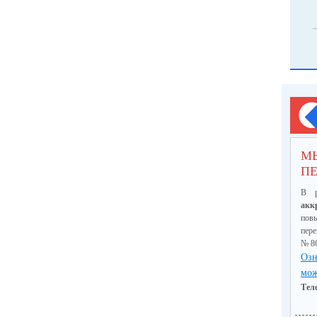
М
ПЕ
В р
акк
пов
пер
№ 8
Озн
мож
Тел