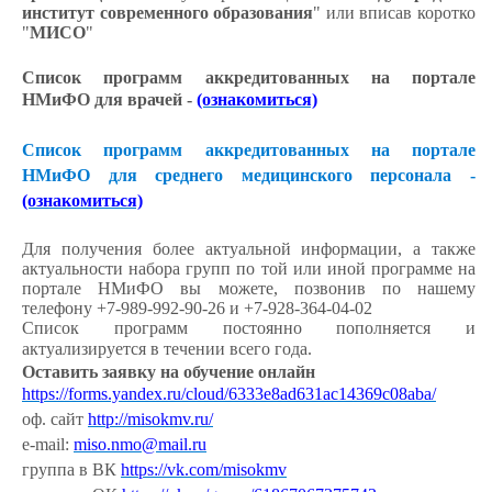
институт современного образования
" или вписав коротко
"
МИСО
"
Список программ аккредитованных на портале
НМиФО для врачей -
(ознакомиться)
Список программ аккредитованных на портале
НМиФО для среднего медицинского персонала -
(ознакомиться)
Для получения более актуальной информации, а также
актуальности набора групп по той или иной программе на
портале НМиФО вы можете, позвонив по нашему
телефону +7-989-992-90-26 и +7-928-364-04-02
Список программ постоянно пополняется и
актуализируется в течении всего года.
Оставить заявку на обучение онлайн
https://forms.yandex.ru/cloud/6333e8ad631ac14369c08aba/
оф. сайт
http://misokmv.ru/
e-mail:
miso.nmo@mail.ru
группа в ВК
https://vk.com/misokmv