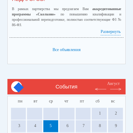
В рамках партнерства мы предлагаем Вам
аккредитованные
программы «Сколково»
по повышению квалификации и
профессиональной переподготовке, полностью соответствующие ФЗ №
86-ФЗ.
Ознакомиться с программами и ценами можно в
Развернуть
приложенном файле.
Телефон:
8-928-364-40-42
Все объявления
Август
События
пн
вт
ср
чт
пт
сб
вс
1
2
3
4
5
6
7
8
9