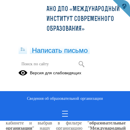
АНО ДПО «МЕЖДУНАРОДНЫЙ
ИНСТИТУТ СОВРЕМЕННОГО
ОБРАЗОВАНИЯ»
Написать письмо
Версия для слабовидящих
Аппаратная косметология (36ч)
Описание образовательной программы
Сведения об образовательной организации
Найти и зачислиться на данную программу можно на
портале непрерывного медицинского и фармацевтического
образования
https://edu.rosminzdrav.ru/
авторизовавшись в личном
кабинете и выбрав в фильтре "
образовательные
организации
" нашу организацию "
Международный