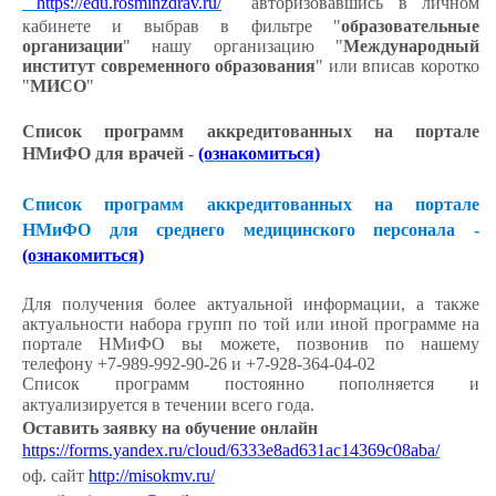
https://edu.rosminzdrav.ru/
авторизовавшись в личном
кабинете и выбрав в фильтре "
образовательные
организации
" нашу организацию "
Международный
институт современного образования
" или вписав коротко
"
МИСО
"
Список программ аккредитованных на портале
НМиФО для врачей -
(ознакомиться)
Список программ аккредитованных на портале
НМиФО для среднего медицинского персонала -
(ознакомиться)
Для получения более актуальной информации, а также
актуальности набора групп по той или иной программе на
портале НМиФО вы можете, позвонив по нашему
телефону +7-989-992-90-26 и +7-928-364-04-02
Список программ постоянно пополняется и
актуализируется в течении всего года.
Оставить заявку на обучение онлайн
https://forms.yandex.ru/cloud/6333e8ad631ac14369c08aba/
оф. сайт
http://misokmv.ru/