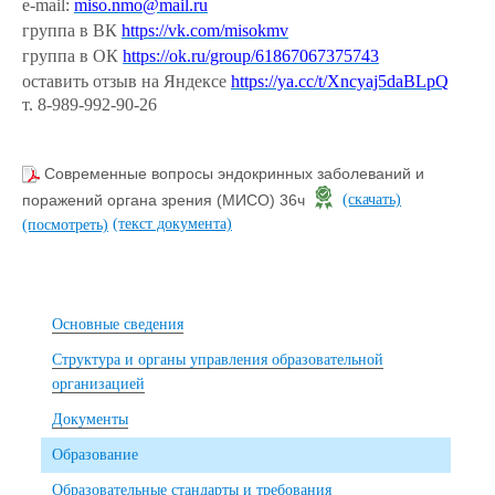
e-mail:
miso.nmo@mail.ru
группа в ВК
https://vk.com/misokmv
группа в ОК
https://ok.ru/group/61867067375743
оставить отзыв на Яндексе
https://ya.cc/t/Xncyaj5daBLpQ
т. 8-989-992-90-26
Современные вопросы эндокринных заболеваний и
поражений органа зрения (МИСО) 36ч
(скачать)
(текст документа)
(посмотреть)
Основные сведения
Структура и органы управления образовательной
организацией
Документы
Образование
Образовательные стандарты и требования