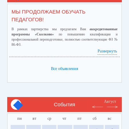
МЫ ПРОДОЛЖАЕМ ОБУЧАТЬ
ПЕДАГОГОВ!
В рамках партнерства мы предлагаем Вам
аккредитованные
программы «Сколково»
по повышению квалификации и
профессиональной переподготовке, полностью соответствующие ФЗ №
86-ФЗ.
Ознакомиться с программами и ценами можно в
Развернуть
приложенном файле.
Телефон:
8-928-364-40-42
Все объявления
Август
События
пн
вт
ср
чт
пт
сб
вс