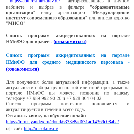
https://edu.rosminzdrav.ru/
авторизовавшись в личном
кабинете и выбрав в фильтре "
образовательные
организации
" нашу организацию "
Международный
институт современного образования
" или вписав коротко
"
МИСО
"
Список программ аккредитованных на портале
НМиФО для врачей -
(ознакомиться)
Список программ аккредитованных на портале
НМиФО для среднего медицинского персонала -
(ознакомиться)
Для получения более актуальной информации, а также
актуальности набора групп по той или иной программе на
портале НМиФО вы можете, позвонив по нашему
телефону +7-989-992-90-26 и +7-928-364-04-02
Список программ постоянно пополняется и
актуализируется в течении всего года.
Оставить заявку на обучение онлайн
https://forms.yandex.ru/cloud/6333e8ad631ac14369c08aba/
оф. сайт
http://misokmv.ru/