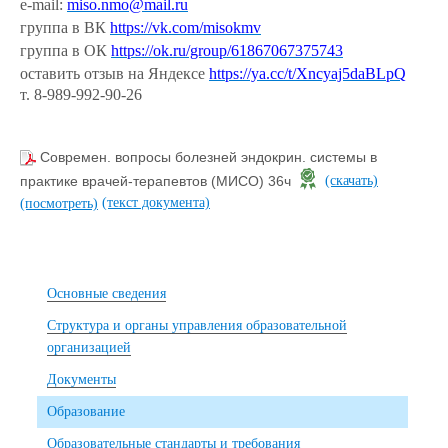
e-mail:
miso.nmo@mail.ru
группа в ВК
https://vk.com/misokmv
группа в ОК
https://ok.ru/group/61867067375743
оставить отзыв на Яндексе
https://ya.cc/t/Xncyaj5daBLpQ
т. 8-989-992-90-26
Современ. вопросы болезней эндокрин. системы в
практике врачей-терапевтов (МИСО) 36ч
(скачать)
(текст документа)
(посмотреть)
Основные сведения
Структура и органы управления образовательной
организацией
Документы
Образование
Образовательные стандарты и требования