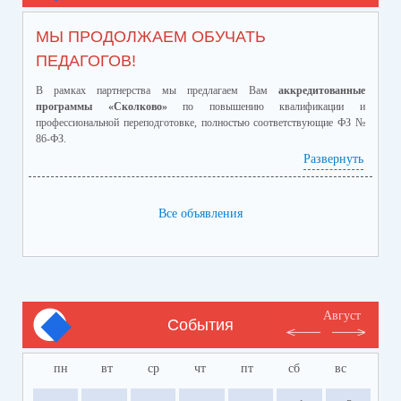
МЫ ПРОДОЛЖАЕМ ОБУЧАТЬ
ПЕДАГОГОВ!
В рамках партнерства мы предлагаем Вам
аккредитованные
программы «Сколково»
по повышению квалификации и
профессиональной переподготовке, полностью соответствующие ФЗ №
86-ФЗ.
Ознакомиться с программами и ценами можно в
Развернуть
приложенном файле.
Телефон:
8-928-364-40-42
Все объявления
Август
События
пн
вт
ср
чт
пт
сб
вс