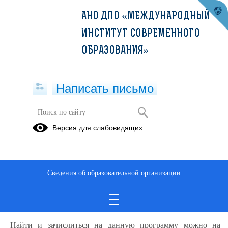
АНО ДПО «МЕЖДУНАРОДНЫЙ
ИНСТИТУТ СОВРЕМЕННОГО
ОБРАЗОВАНИЯ»
Написать письмо
Версия для слабовидящих
Актуальные вопросы диагностики и
лечения наиболее
распространенных заболеваний у
лиц пожилого и старческого
Сведения об образовательной организации
возраста (36ч)
Описание образовательной программы
Найти и зачислиться на данную программу можно на