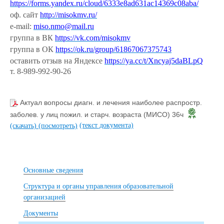
https://forms.yandex.ru/cloud/6333e8ad631ac14369c08aba/
оф. сайт
http://misokmv.ru/
e-mail:
miso.nmo@mail.ru
группа в ВК
https://vk.com/misokmv
группа в ОК
https://ok.ru/group/61867067375743
оставить отзыв на Яндексе
https://ya.cc/t/Xncyaj5daBLpQ
т. 8-989-992-90-26
Актуал вопросы диагн. и лечения наиболее распростр.
заболев. у лиц пожил. и старч. возраста (МИСО) 36ч
(текст документа)
(скачать)
(посмотреть)
Основные сведения
Структура и органы управления образовательной
организацией
Документы