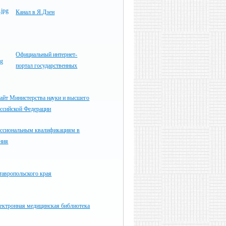
Канал в Я.Дзен
Официальный интернет-
портал государственных
айт Министерства науки и высшего
оссийской Федерации
ессиональным квалификациям в
ния
тавропольского края
ектронная медицинская библиотека