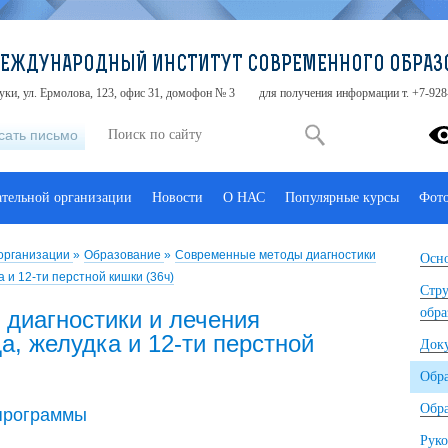
МЕЖДУНАРОДНЫЙ ИНСТИТУТ СОВРЕМЕННОГО ОБРАЗ
туки, ул. Ермолова, 123, офис 31, домофон № 3
для получения информации т. +7-928
сать письмо
ательной организации
Новости
О НАС
Популярные курсы
Фот
 организации
»
Образование
»
Современные методы диагностики
Осно
 и 12-ти перстной кишки (36ч)
Стру
обра
диагностики и лечения
, желудка и 12-ти перстной
Док
Обр
Обра
программы
Руко