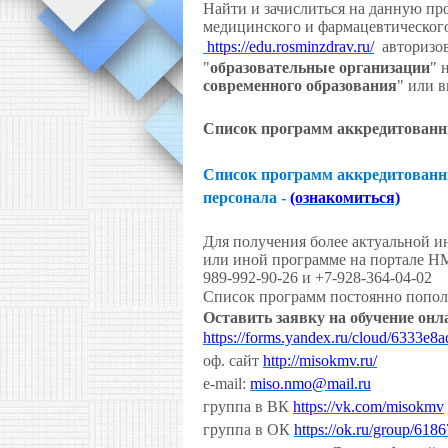
Найти и зачислиться на данную п
медицинского и фармацевтическог
https://edu.rosminzdrav.ru/
авторизов
"
образовательные организации
" 
современного образования
" или в
Список программ аккредитованн
Список программ аккредитованн
персонала -
(ознакомиться)
Для получения более актуальной и
или иной программе на портале Н
989-992-90-26 и +7-928-364-04-02
Список программ постоянно пополня
Оставить заявку на обучение онл
https://forms.yandex.ru/cloud/6333e
оф. сайт
http://misokmv.ru/
e-mail:
miso.nmo@mail.ru
группа в ВК
https://vk.com/misokmv
группа в ОК
https://ok.ru/group/61