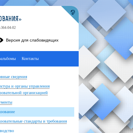
ОВАНИЯ»
-364-04-02
Версия для слабовидящих
оальбомы
Контакты
вные сведения
ктура и органы управления
зовательной организацией
ументы
азование
зовательные стандарты и требования
водство