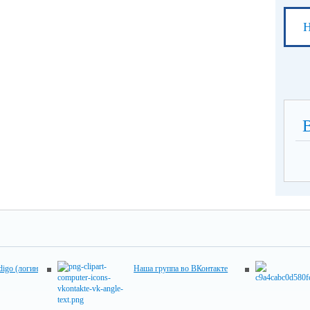
Н
digo (логин
Наша группа во ВКонтакте