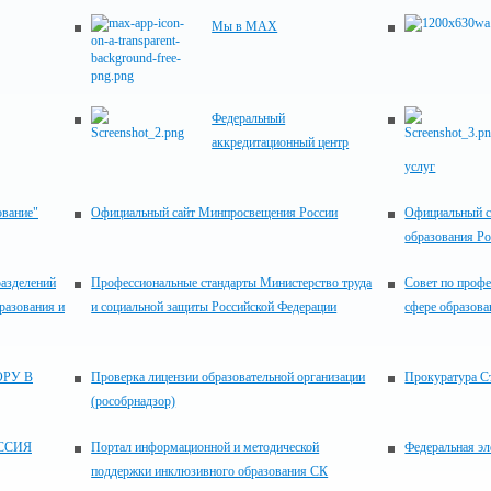
Мы в MAX
Федеральный
аккредитационный центр
услуг
ование"
Официальный сайт Минпросвещения России
Официальный с
образования Р
разделений
Профессиональные стандарты Министерство труда
Совет по проф
разования и
и социальной защиты Российской Федерации
сфере образова
РУ В
Проверка лицензии образовательной организации
Прокуратура С
(рособрнадзор)
ССИЯ
Портал информационной и методической
Федеральная эл
поддержки инклюзивного образования СК