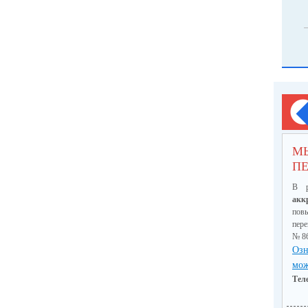
М
ПЕ
В р
акк
пов
пер
№ 8
Озн
мож
Тел