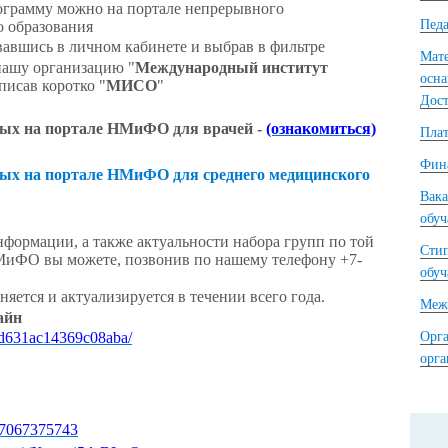
рограмму можно на портале непрерывного
Педа
о образования
авшись в личном кабинете и выбрав в фильтре
Мате
нашу организацию "
Международный институт
осна
писав коротко "
МИСО
"
Дост
ых на портале НМиФО для врачей -
(ознакомиться)
Плат
Фина
ых на портале НМиФО для среднего медицинского
Вака
обу
нформации, а также актуальности набора групп по той
Сти
МиФО вы можете, позвонив по нашему телефону +7-
обу
ется и актуализируется в течении всего года.
Межд
айн
8ad631ac14369c08aba/
Орга
орг
867067375743