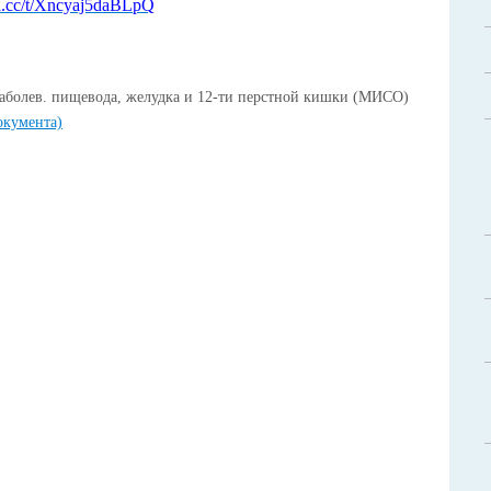
ya.cc/t/Xncyaj5daBLpQ
заболев. пищевода, желудка и 12-ти перстной кишки (МИСО)
окумента)