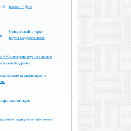
Канал в Я.Дзен
Официальный интернет-
портал государственных
айт Министерства науки и высшего
оссийской Федерации
ессиональным квалификациям в
ния
тавропольского края
ектронная медицинская библиотека