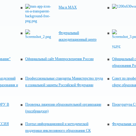
Мы в MAX
Федеральный
аккредитационный центр
услуг
ование"
Официальный сайт Минпросвещения России
Официальный с
образования Р
разделений
Профессиональные стандарты Министерство труда
Совет по проф
разования и
и социальной защиты Российской Федерации
сфере образова
РУ В
Проверка лицензии образовательной организации
Прокуратура С
(рособрнадзор)
ССИЯ
Портал информационной и методической
Федеральная эл
поддержки инклюзивного образования СК