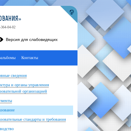
ОВАНИЯ»
-364-04-02
Версия для слабовидящих
оальбомы
Контакты
вные сведения
ктура и органы управления
зовательной организацией
ументы
азование
зовательные стандарты и требования
водство