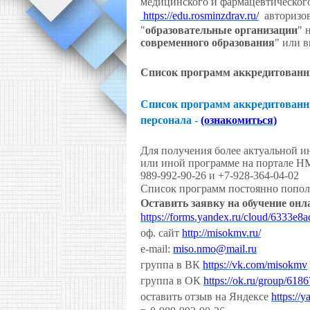
медицинского и фармацевтическог
https://edu.rosminzdrav.ru/
авторизов
"
образовательные организации
" 
современного образования
" или в
Список программ аккредитованн
Список программ аккредитованн
персонала -
(ознакомиться)
Для получения более актуальной и
или иной программе на портале Н
989-992-90-26 и +7-928-364-04-02
Список программ постоянно пополня
Оставить заявку на обучение онл
https://forms.yandex.ru/cloud/6333e
оф. сайт
http://misokmv.ru/
e-mail:
miso.nmo@mail.ru
группа в ВК
https://vk.com/misokmv
группа в ОК
https://ok.ru/group/61
оставить отзыв на Яндексе
https://