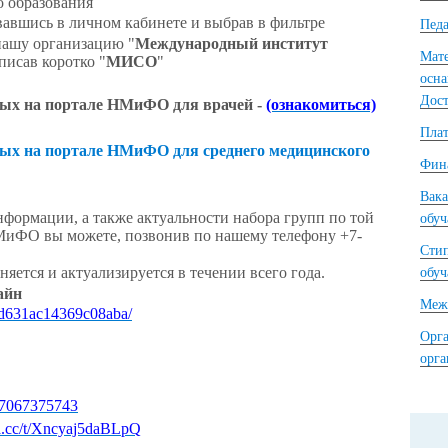
о образования
авшись в личном кабинете и выбрав в фильтре
Педа
нашу организацию "
Международный институт
Мате
писав коротко "
МИСО
"
осна
Дост
ых на портале НМиФО для врачей -
(ознакомиться)
Плат
ых на портале НМиФО для среднего медицинского
Фина
Вака
нформации, а также актуальности набора групп по той
обу
МиФО вы можете, позвонив по нашему телефону +7-
Сти
ется и актуализируется в течении всего года.
обу
айн
Межд
8ad631ac14369c08aba/
Орга
орг
867067375743
ya.cc/t/Xncyaj5daBLpQ