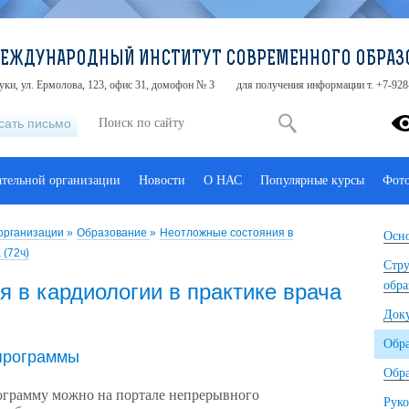
МЕЖДУНАРОДНЫЙ ИНСТИТУТ СОВРЕМЕННОГО ОБРАЗ
туки, ул. Ермолова, 123, офис 31, домофон № 3
для получения информации т. +7-928
сать письмо
ательной организации
Новости
О НАС
Популярные курсы
Фот
 организации
»
Образование
»
Неотложные состояния в
Осно
 (72ч)
Стру
обра
 в кардиологии в практике врача
Док
Обр
программы
Обра
рограмму можно на портале непрерывного
Руко