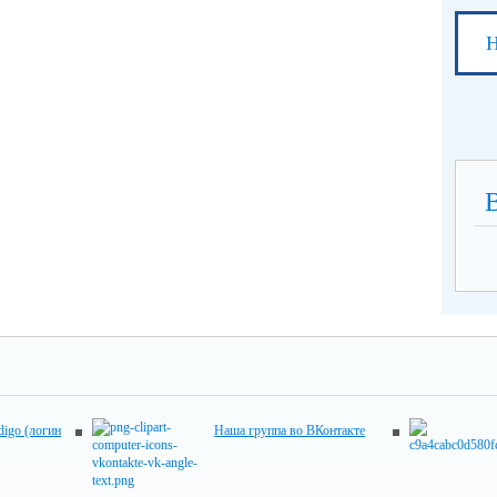
Н
digo (логин
Наша группа во ВКонтакте