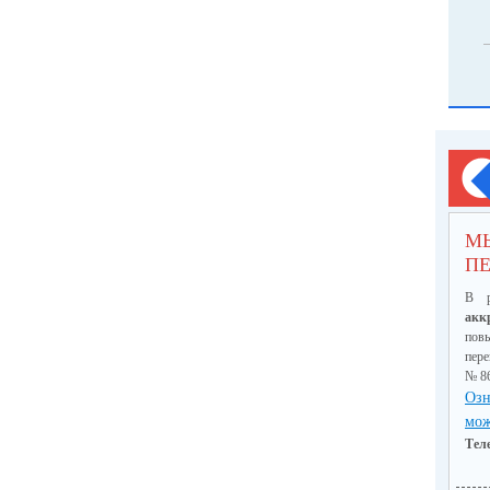
М
ПЕ
В р
акк
пов
пер
№ 8
Озн
мож
Тел