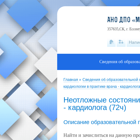
АНО ДПО «
357635,СК, г. Ессен
Напи
Сведения об образов
Главная
»
Сведения об образовательной
кардиологии в практике врача - кардиолога
Неотложные состояния
- кардиолога (72ч)
Описание образовательной 
Найти и зачислиться на данную п