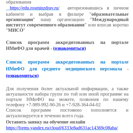
образования
https://edu.rosminzdrav.ru/
авторизовавшись в личном
кабинете и выбрав в фильтре "
образовательные
организации
" нашу организацию "
Международный
институт современного образования
" или вписав коротко
"
МИСО
"
Список программ аккредитованных на портале
НМиФО для врачей -
(ознакомиться)
Список программ аккредитованных на портале
НМиФО для среднего медицинского персонала -
(ознакомиться)
Для получения более актуальной информации, а также
актуальности набора групп по той или иной программе на
портале НМиФО вы можете, позвонив по нашему
телефону +7-989-992-90-26 и +7-928-364-04-02
Список программ постоянно пополняется и
актуализируется в течении всего года.
Оставить заявку на обучение онлайн
https://forms.yandex.ru/cloud/6333e8ad631ac14369c08aba/