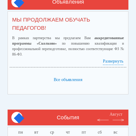
Объявления
МЫ ПРОДОЛЖАЕМ ОБУЧАТЬ
ПЕДАГОГОВ!
В рамках партнерства мы предлагаем Вам
аккредитованные
программы «Сколково»
по повышению квалификации и
профессиональной переподготовке, полностью соответствующие ФЗ №
86-ФЗ.
Ознакомиться с программами и ценами можно в
Развернуть
приложенном файле.
Телефон:
8-928-364-40-42
Все объявления
Август
События
пн
вт
ср
чт
пт
сб
вс