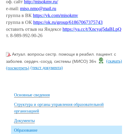
оф. сайт
http://misokmv.ru/
e-mail:
miso.nmo@mail.ru
группа в ВК
https://vk.com/misokmv
группа в ОК
https://ok.ru/group/61867067375743
оставить отзыв на Яндексе
https://ya.cc/t/Xncyaj5daBLpQ
т. 8-989-992-90-26
Актуал. вопросы сестр. помощи в реабил. пациент. с
заболев. сердеч.-сосуд. системы (МИСО) 36ч
(скачать)
(текст документа)
(посмотреть)
Основные сведения
Структура и органы управления образовательной
организацией
Документы
Образование