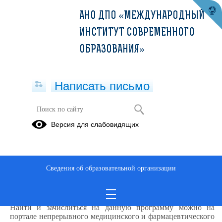
АНО ДПО «МЕЖДУНАРОДНЫЙ
ИНСТИТУТ СОВРЕМЕННОГО
ОБРАЗОВАНИЯ»
Написать письмо
Версия для слабовидящих
Актуальные вопросы сестринской
помощи в реабилитации пациентов
с заболеваниями сердечно-
сосудистой системы (36ч)
Сведения об образовательной организации
Описание образовательной программы
Найти и зачислиться на данную программу можно на
портале непрерывного медицинского и фармацевтического