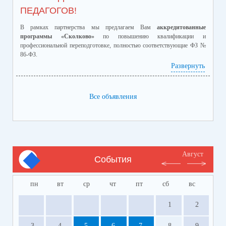
ПЕДАГОГОВ!
В рамках партнерства мы предлагаем Вам
аккредитованные
программы «Сколково»
по повышению квалификации и
профессиональной переподготовке, полностью соответствующие ФЗ №
86-ФЗ.
Ознакомиться с программами и ценами можно в
Развернуть
приложенном файле.
Телефон:
8-928-364-40-42
Все объявления
Август
События
пн
вт
ср
чт
пт
сб
вс
1
2
3
4
5
6
7
8
9