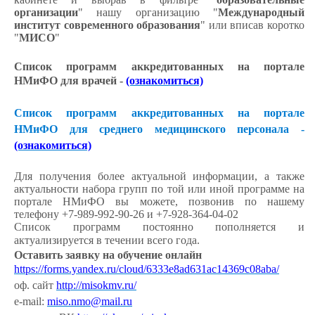
организации
" нашу организацию "
Международный
институт современного образования
" или вписав коротко
"
МИСО
"
Список программ аккредитованных на портале
НМиФО для врачей -
(ознакомиться)
Список программ аккредитованных на портале
НМиФО для среднего медицинского персонала -
(ознакомиться)
Для получения более актуальной информации, а также
актуальности набора групп по той или иной программе на
портале НМиФО вы можете, позвонив по нашему
телефону +7-989-992-90-26 и +7-928-364-04-02
Список программ постоянно пополняется и
актуализируется в течении всего года.
Оставить заявку на обучение онлайн
https://forms.yandex.ru/cloud/6333e8ad631ac14369c08aba/
оф. сайт
http://misokmv.ru/
e-mail:
miso.nmo@mail.ru