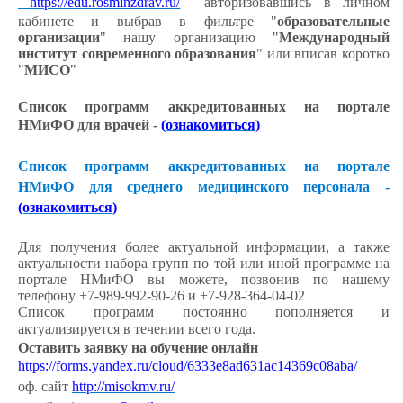
https://edu.rosminzdrav.ru/
авторизовавшись в личном
кабинете и выбрав в фильтре "
образовательные
организации
" нашу организацию "
Международный
институт современного образования
" или вписав коротко
"
МИСО
"
Список программ аккредитованных на портале
НМиФО для врачей -
(ознакомиться)
Список программ аккредитованных на портале
НМиФО для среднего медицинского персонала -
(ознакомиться)
Для получения более актуальной информации, а также
актуальности набора групп по той или иной программе на
портале НМиФО вы можете, позвонив по нашему
телефону +7-989-992-90-26 и +7-928-364-04-02
Список программ постоянно пополняется и
актуализируется в течении всего года.
Оставить заявку на обучение онлайн
https://forms.yandex.ru/cloud/6333e8ad631ac14369c08aba/
оф. сайт
http://misokmv.ru/