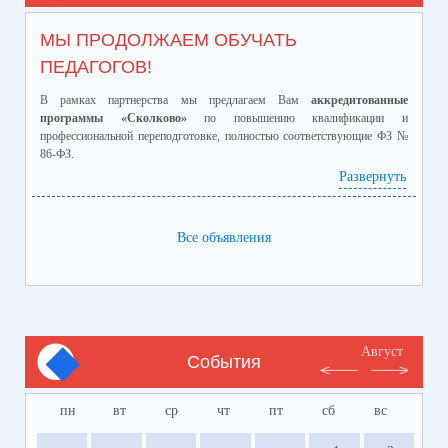
МЫ ПРОДОЛЖАЕМ ОБУЧАТЬ
ПЕДАГОГОВ!
В рамках партнерства мы предлагаем Вам
аккредитованные
программы «Сколково»
по повышению квалификации и
профессиональной переподготовке, полностью соответствующие ФЗ №
86-ФЗ.
Ознакомиться с программами и ценами можно в
Развернуть
приложенном файле.
Телефон:
8-928-364-40-42
Все объявления
Август
События
пн
вт
ср
чт
пт
сб
вс