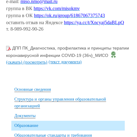
e-mail:
miso.nmo@mail.ru
группа в ВК
https://vk.com/misokmv
группа в ОК
https://ok.ru/group/61867067375743
оставить отзыв на Яндексе
https://ya.cc/t/Xncyaj5daBLpQ
т. 8-989-992-90-26
ДПП ПК_Диагностика, профилактика и принципы терапии
коронавирусной инфекции COVID-19 (36ч)_МИСО
(текст документа)
(скачать)
(посмотреть)
Основные сведения
Структура и органы управления образовательной
организацией
Документы
Образование
Образовательные стандарты и требования