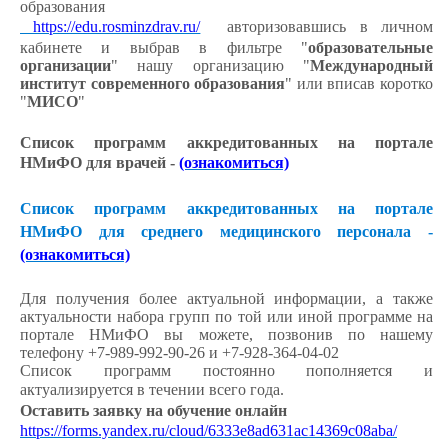
образования
https://edu.rosminzdrav.ru/
авторизовавшись в личном
кабинете и выбрав в фильтре "
образовательные
организации
" нашу организацию "
Международный
институт современного образования
" или вписав коротко
"
МИСО
"
Список программ аккредитованных на портале
НМиФО для врачей -
(ознакомиться)
Список программ аккредитованных на портале
НМиФО для среднего медицинского персонала -
(ознакомиться)
Для получения более актуальной информации, а также
актуальности набора групп по той или иной программе на
портале НМиФО вы можете, позвонив по нашему
телефону +7-989-992-90-26 и +7-928-364-04-02
Список программ постоянно пополняется и
актуализируется в течении всего года.
Оставить заявку на обучение онлайн
https://forms.yandex.ru/cloud/6333e8ad631ac14369c08aba/