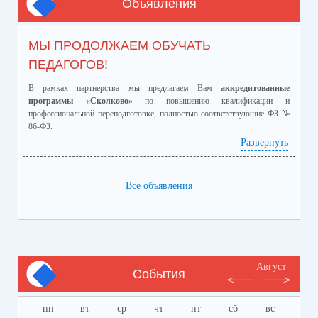
Объявления
МЫ ПРОДОЛЖАЕМ ОБУЧАТЬ
ПЕДАГОГОВ!
В рамках партнерства мы предлагаем Вам
аккредитованные
программы «Сколково»
по повышению квалификации и
профессиональной переподготовке, полностью соответствующие ФЗ №
86-ФЗ.
Ознакомиться с программами и ценами можно в
Развернуть
приложенном файле.
Телефон:
8-928-364-40-42
Все объявления
Август
События
пн
вт
ср
чт
пт
сб
вс