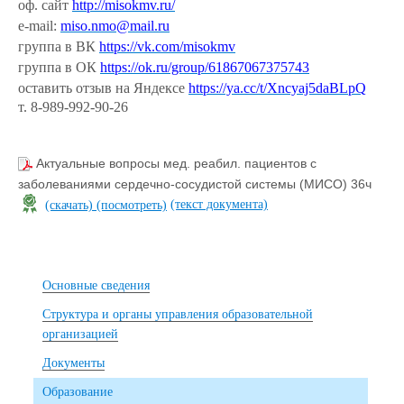
оф. сайт
http://misokmv.ru/
e-mail:
miso.nmo@mail.ru
группа в ВК
https://vk.com/misokmv
группа в ОК
https://ok.ru/group/61867067375743
оставить отзыв на Яндексе
https://ya.cc/t/Xncyaj5daBLpQ
т. 8-989-992-90-26
Актуальные вопросы мед. реабил. пациентов с
заболеваниями сердечно-сосудистой системы (МИСО) 36ч
(текст документа)
(скачать)
(посмотреть)
Основные сведения
Структура и органы управления образовательной
организацией
Документы
Образование