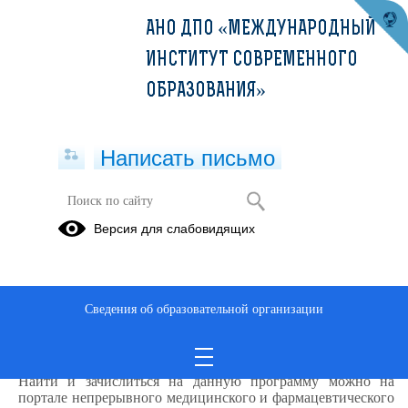
АНО ДПО «МЕЖДУНАРОДНЫЙ
ИНСТИТУТ СОВРЕМЕННОГО
ОБРАЗОВАНИЯ»
Написать письмо
Версия для слабовидящих
Актуальные вопросы медицинской
реабилитации пациентов с
заболеваниями сердечно-сосудистой
системы (36ч)
Сведения об образовательной организации
Описание образовательной программы
Найти и зачислиться на данную программу можно на
портале непрерывного медицинского и фармацевтического