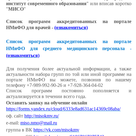
институт современного образования
" или вписав коротко
"
МИСО
"
Список программ аккредитованных на портале
НМиФО для врачей -
(ознакомиться)
Список программ аккредитованных на портале
НМиФО для среднего медицинского персонала -
(ознакомиться)
Для получения более актуальной информации, а также
актуальности набора групп по той или иной программе на
портале НМиФО вы можете, позвонив по нашему
телефону +7-989-992-90-26 и +7-928-364-04-02
Список программ постоянно пополняется и
актуализируется в течении всего года.
Оставить заявку на обучение онлайн
https://forms.yandex.ru/cloud/6333e8ad631ac14369c08aba/
оф. сайт
http://misokmv.ru/
e-mail:
miso.nmo@mail.ru
группа в ВК
https://vk.com/misokmv