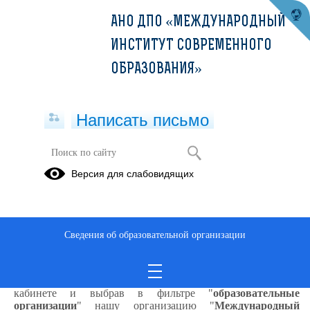
АНО ДПО «МЕЖДУНАРОДНЫЙ
ИНСТИТУТ СОВРЕМЕННОГО
ОБРАЗОВАНИЯ»
Написать письмо
Версия для слабовидящих
Сосудистые болезни кожи (36ч)
Описание образовательной программы
Сведения об образовательной организации
Найти и зачислиться на данную программу можно на
портале непрерывного медицинского и фармацевтического
образования
https://edu.rosminzdrav.ru/
авторизовавшись в личном
кабинете и выбрав в фильтре "
образовательные
организации
" нашу организацию "
Международный