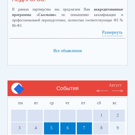
В рамках партнерства мы предлагаем Вам
аккредитованные
программы «Сколково»
по повышению квалификации и
профессиональной переподготовке, полностью соответствующие ФЗ №
86-ФЗ.
Ознакомиться с программами и ценами можно в
Развернуть
приложенном файле.
Телефон:
8-928-364-40-42
Все объявления
Август
События
пн
вт
ср
чт
пт
сб
вс
1
2
3
4
5
6
7
8
9