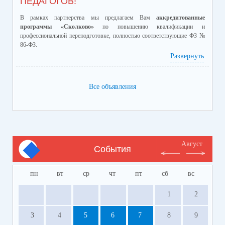
ПЕДАГОГОВ!
В рамках партнерства мы предлагаем Вам
аккредитованные
программы «Сколково»
по повышению квалификации и
профессиональной переподготовке, полностью соответствующие ФЗ №
86-ФЗ.
Ознакомиться с программами и ценами можно в
Развернуть
приложенном файле.
Телефон:
8-928-364-40-42
Все объявления
Август
События
пн
вт
ср
чт
пт
сб
вс
1
2
3
4
5
6
7
8
9