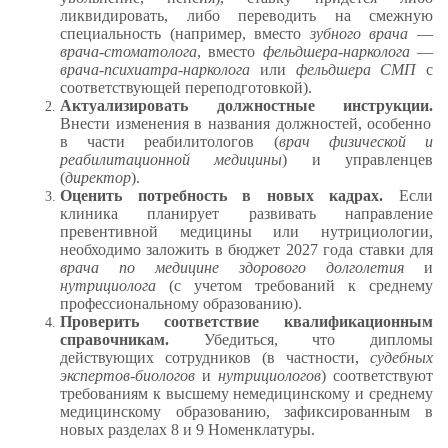
ликвидировать, либо переводить на смежную
специальность (например, вместо
зубного врача
—
врача-стоматолога
, вместо
фельдшера-нарколога
—
врача-психиатра-нарколога
или
фельдшера СМП
с
соответствующей переподготовкой).
Актуализировать должностные инструкции.
Внести изменения в названия должностей, особенно
в части реабилитологов (
врач физической и
реабилитационной медицины
) и управленцев
(
директор
).
Оценить потребность в новых кадрах.
Если
клиника планирует развивать направление
превентивной медицины или нутрициологии,
необходимо заложить в бюджет 2027 года ставки для
врача по медицине здорового долголетия
и
нутрициолога
(с учетом требований к среднему
профессиональному образованию).
Проверить соответствие квалификационным
справочникам.
Убедиться, что дипломы
действующих сотрудников (в частности,
судебных
экспертов-биологов
и
нутрициологов
) соответствуют
требованиям к высшему немедицинскому и среднему
медицинскому образованию, зафиксированным в
новых разделах 8 и 9 Номенклатуры.