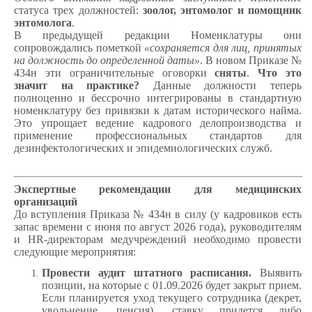
статуса трех должностей:
зоолог, энтомолог и помощник
энтомолога
.
В предыдущей редакции Номенклатуры они
сопровождались пометкой
«сохраняется для лиц, принятых
на должность до определенной даты»
. В новом Приказе №
434н эти ограничительные оговорки
сняты
.
Что это
значит на практике?
Данные должности теперь
полноценно и бессрочно интегрированы в стандартную
номенклатуру без привязки к датам исторического найма.
Это упрощает ведение кадрового делопроизводства и
применение профессиональных стандартов для
дезинфектологических и эпидемиологических служб.
Экспертные рекомендации для медицинских
организаций
До вступления Приказа № 434н в силу (у кадровиков есть
запас времени с июня по август 2026 года), руководителям
и HR-директорам медучреждений необходимо провести
следующие мероприятия:
Провести аудит штатного расписания.
Выявить
позиции, на которые с 01.09.2026 будет закрыт прием.
Если планируется уход текущего сотрудника (декрет,
увольнение, пенсия), ставку придется либо