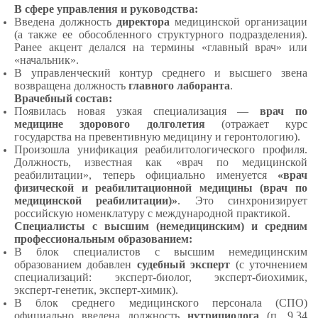
В сфере управления и руководства:
Введена должность
директора
медицинской организации
(а также ее обособленного структурного подразделения).
Ранее акцент делался на термины «главный врач» или
«начальник».
В управленческий контур среднего и высшего звена
возвращена должность
главного лаборанта
.
Врачебный состав:
Появилась новая узкая специализация —
врач по
медицине здорового долголетия
(отражает курс
государства на превентивную медицину и геронтологию).
Произошла унификация реабилитологического профиля.
Должность, известная как «врач по медицинской
реабилитации», теперь официально именуется
«врач
физической и реабилитационной медицины (врач по
медицинской реабилитации)»
. Это синхронизирует
российскую номенклатуру с международной практикой.
Специалисты с высшим (немедицинским) и средним
профессиональным образованием:
В блок специалистов с высшим немедицинским
образованием добавлен
судебный эксперт
(с уточнением
специализаций: эксперт-биолог, эксперт-биохимик,
эксперт-генетик, эксперт-химик).
В блок среднего медицинского персонала (СПО)
официально введена должность
нутрициолога
(п. 9.34