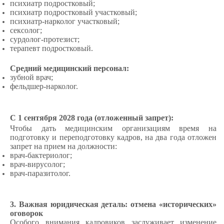
психиатр подростковый;
психиатр подростковый участковый;
психиатр-нарколог участковый;
сексолог;
сурдолог-протезист;
терапевт подростковый.
Средний медицинский персонал:
зубной врач;
фельдшер-нарколог.
С 1 сентября 2028 года (отложенный запрет):
Чтобы дать медицинским организациям время на
подготовку и переподготовку кадров, на два года отложен
запрет на прием на должности:
врач-бактериолог;
врач-вирусолог;
врач-паразитолог.
3. Важная юридическая деталь: отмена «исторических»
оговорок
Особого внимания кадровиков заслуживает изменение