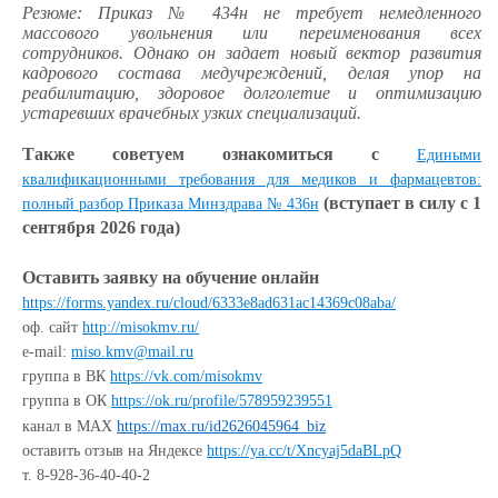
Резюме: Приказ № 434н не требует немедленного
массового увольнения или переименования всех
сотрудников. Однако он задает новый вектор развития
кадрового состава медучреждений, делая упор на
реабилитацию, здоровое долголетие и оптимизацию
устаревших врачебных узких специализаций.
Также советуем ознакомиться с
Едиными
квалификационными требования для медиков и фармацевтов:
(вступает в силу с 1
полный разбор Приказа Минздрава № 436н
сентября 2026 года)
Оставить заявку на обучение онлайн
https://forms.yandex.ru/cloud/6333e8ad631ac14369c08aba/
оф. сайт
http://misokmv.ru/
e-mail:
miso.kmv@mail.ru
группа в ВК
https://vk.com/misokmv
группа в ОК
https://ok.ru/profile/578959239551
канал в MAX
https://max.ru/id2626045964_biz
оставить отзыв на Яндексе
https://ya.cc/t/Xncyaj5daBLpQ
т. 8-928-36-40-40-2