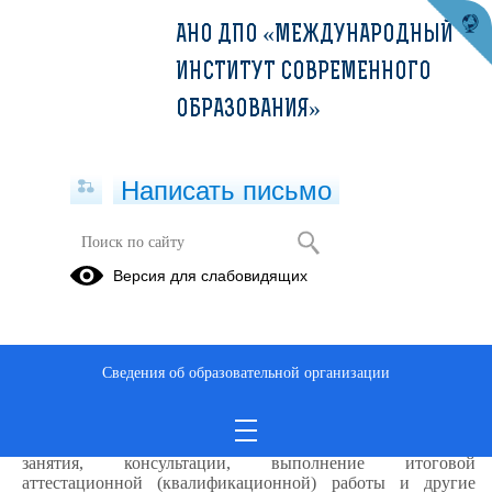
АНО ДПО «МЕЖДУНАРОДНЫЙ
ИНСТИТУТ СОВРЕМЕННОГО
ОБРАЗОВАНИЯ»
Написать письмо
Организация учебного процесса
Версия для слабовидящих
12.09.2025
Для реализации дополнительных образовательных
программ устанавливаются следующие виды учебных
Сведения об образовательной организации
занятий и учебных работ: лекции, практические и
семинарские занятия, лабораторные работы, круглые
столы, мастер-классы, мастерские, деловые игры, ролевые
игры, тренинги, семинары по обмену опытом, выездные
занятия, консультации, выполнение итоговой
аттестационной (квалификационной) работы и другие