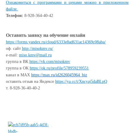
Ознакомиться с программами и ценами можно в приложенном
файле.
Телефон:
8-928-364-40-42
Оставить заявку на обучение онлайн
https://forms.yandex.ru/cloud/6333e8ad631ac14369c08aba/
оф. сайт
http://misokmv.ru/
e-mail:
miso.kmv@mail.ru
группа в ВК
https://vk.com/misokmv
группа в ОК
https://ok.ru/profile/578959239551
канал в MAX
https://max.ru/id2626045964_biz
оставить отзыв на Яндексе
https://ya.cc/t/Xncyaj5daBLpQ
т. 8-928-36-40-40-2