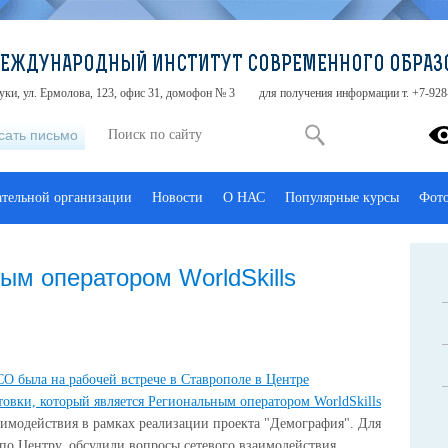
МЕЖДУНАРОДНЫЙ ИНСТИТУТ СОВРЕМЕННОГО ОБРАЗ
туки, ул. Ермолова, 123, офис 31, домофон № 3
для получения информации т. +7-928
сать письмо
ательной организации
Новости
О НАС
Популярные курсы
Фот
ым оператором WorldSkills
была на рабочей встрече в Ставрополе в Центре
вки, который является Региональным оператором WorldSkills
имодействия в рамках реализации проекта "Демография". Для
о Центру, обсудили вопросы сетевого взаимодействия,