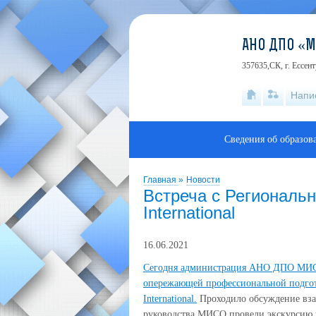
АНО ДПО «
357635,СК, г. Ессен
Напи
Сведения об образов
Главная
»
Новости
Встреча с Региональн
International
16.06.2021
Сегодня администрация АНО ДПО МИСО 
опережающей профессиональной подгото
International.
Проходило обсуждение вза
руководства МИСО провели экскурсию п