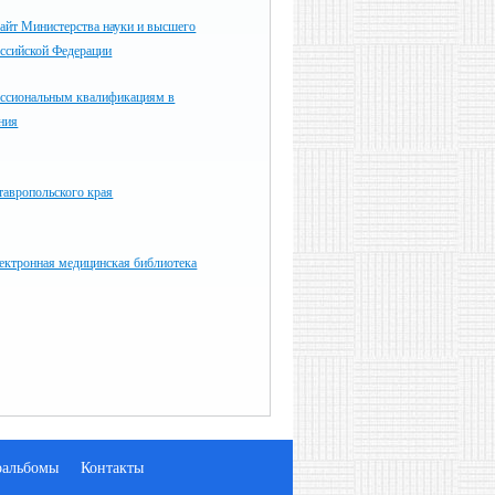
айт Министерства науки и высшего
оссийской Федерации
ессиональным квалификациям в
ния
тавропольского края
ектронная медицинская библиотека
оальбомы
Контакты