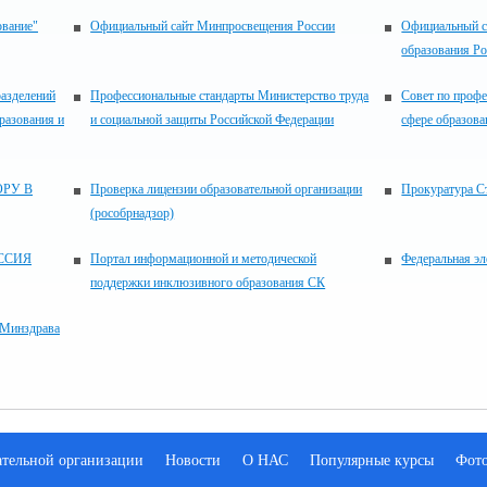
ование"
Официальный сайт Минпросвещения России
Официальный с
образования Р
разделений
Профессиональные стандарты Министерство труда
Совет по проф
разования и
и социальной защиты Российской Федерации
сфере образова
РУ В
Проверка лицензии образовательной организации
Прокуратура С
(рособрнадзор)
ССИЯ
Портал информационной и методической
Федеральная эл
поддержки инклюзивного образования СК
 Минздрава
ательной организации
Новости
О НАС
Популярные курсы
Фот