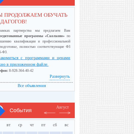
Ы ПРОДОЛЖАЕМ ОБУЧАТЬ
ДАГОГОВ!
амках партнерства мы предлагаем Вам
редитованные программы «Сколково»
по
ышению квалификации и профессиональной
еподготовке, полностью соответствующие ФЗ
6-ФЗ.
акомиться с программами и ценами
но в приложенном файле.
ефон:
8-928-364-40-42
Развернуть
Все объявления
Август
События
вт
ср
чт
пт
сб
вс