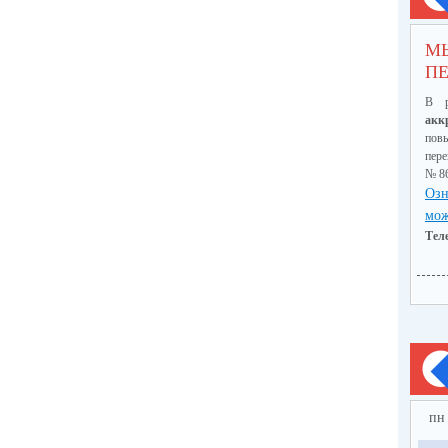
М
ПЕ
В р
акк
пов
пер
№ 8
Озн
мож
Тел
пн