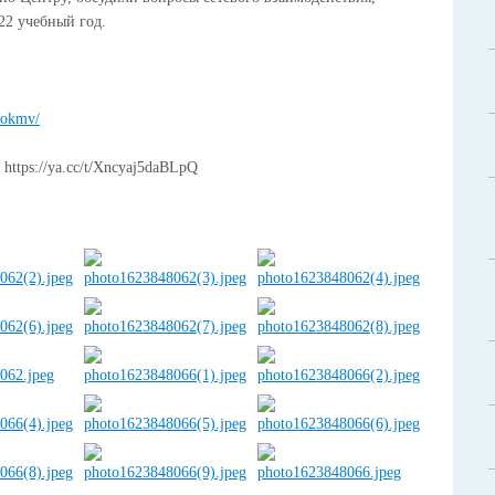
22 учебный год.
sokmv/
е
https://ya.cc/t/Xncyaj5daBLpQ