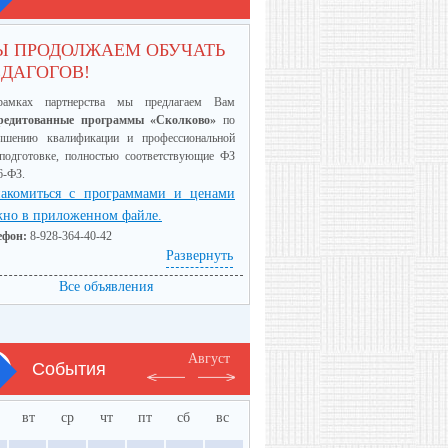
Ы ПРОДОЛЖАЕМ ОБУЧАТЬ
ДАГОГОВ!
амках партнерства мы предлагаем Вам
редитованные программы «Сколково»
по
ышению квалификации и профессиональной
еподготовке, полностью соответствующие ФЗ
6-ФЗ.
акомиться с программами и ценами
но в приложенном файле.
ефон:
8-928-364-40-42
Развернуть
Все объявления
Август
События
вт
ср
чт
пт
сб
вс