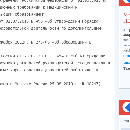
М
ПЕ
В р
акк
пов
пер
№ 8
Озн
мож
Тел
пн