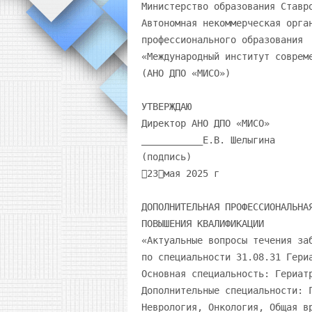
Министерство образования Ставропольского края Автономная некоммерческая организация дополнительного профессионального образования «Международный институт современного образования» (АНО ДПО «МИСО») УТВЕРЖДАЮ Директор АНО ДПО «МИСО» ___________Е.В. Шелыгина (подпись) 23мая 2025 г ДОПОЛНИТЕЛЬНАЯ ПРОФЕССИОНАЛЬНАЯ ПРОГРАММА ПОВЫШЕНИЯ КВАЛИФИКАЦИИ «Актуальные вопросы течения заболеваний в гериатрии» по специальности 31.08.31 Гериатрия Основная специальность: Гериатрия Дополнительные специальности: Гастроэнтерология, Кардиология, Лечебное дело, Неврология, Онкология, Общая врачебная практика, Психиатрия, Терапия (72 академических часа) г. Ессентуки, 2025 г. 1 1. Общая характеристика программы 1.1. Аннотация 1.1.1. Нормативно-правовая база Дополнительная профессиональная программа повышения квалификации «Актуальные вопросы течения заболеваний в гериатрии» разработана на основании: 1. Приказа Министерства труда и социальной защиты РФ от 17 июня 2019 г. N 413н "Об утверждении профессионального стандарта "Врач-гериатр" 2. Приказа Министерства науки и высшего образования Российской Федерации от 30.06.2021 № 561 "Об утверждении федерального государственного образовательного стандарта высшего образования - подготовка кадров высшей квалификации по программам ординатуры по специальности 31.08.31 Гериатрия" 3. Приказа Министерства здравоохранения Российской Федерации от 02.05.2023 № 206н "Об утверждении Квалификационных требований к медицинским и фармацевтическим работникам с высшим образованием" 4. Приказа Минобрнауки России от 01.07.2013 N 499 «Об утверждении Порядка организации и осуществления образовательной деятельности по дополнительным профессиональным программам»; 5. Федерального закона от 29 декабря 2012г. N 273-ФЗ «Об образовании в Российской Федерации» 6. Приказа Минздравсоцразвития России от 23.07.2010 г. №541н «Об утверждении Единого квалификационного справочника должностей руководителей, специалистов и служащих, раздел «Квалификационные характеристики должностей работников в сфере здравоохранения» (зарегистрировано в Минюсте России 25.08.2010 г. № 18247) 1.1.2. Актуальность Актуальность программы обусловлена необходимостью постоянного совершенствования профессиональных компетенции врачей-гериатров в вопросах профессиональной деятельности в соответствии с требованиями Приказа Министерства труда и социальной защиты РФ от 17 июня 2019 г. N 413н "Об утверждении профессионального стандарта "Врач-гериатр". Программа также будет интересна медицинским специалистам по дополнительным специальностям, в вопросах диагностики и лечения наиболее распространенных заболеваний в пожилом и старческом возрасте. Освоение дополнительной профессиональной программы повышения квалификации «Актуальные вопросы течения заболеваний в гериатрии» направлено на совершенствование профессиональных компетенций (в соответствии с Профстандартом): 1. Проведение обследования пациентов пожилого и старческого возраста с целью установления диагноза и определения функционального статуса B/01.8. 2. Назначение лечения пациентам пожилого и старческого возраста, контроль его эффективности и безопасности В/02.8. 2 1.1.3. Тематическое содержание Программы Модуль 1. Общие вопросы гериатрии Тема 1. Современные концепции старения Тема 2. Основные гериатрические синдромы Модуль 2. Психические расстройства и расстройства поведения в гериатрии Тема 1. Деменция и недементные когнитивные расстройства в пожилом и старческом возрасте Тема 2. Неврологические и психоэмоциональные нарушения в пожилом и старческом возрасте Модуль 3. Онкологические заболевания у лиц пожилого и старческого возраста Тема 1. Злокачественные новообразования у лиц пожилого и старческого возраста Тема 2. Терапия злокачественных новообразований в гериатрической онкологии Модуль 4. Наиболее распространенные заболевания в гериатрии Тема 1. Наиболее распространенные заболевания пожилых людей Тема 2. Основы паллиативной гериатрии 1.1.4. Формы обучения и сроки освоения дополнительной профессиональной программы Общая трудоемкость: 72 часа. Общая продолжительность программы: 12 дней, 2 недели Форма обучения: заочная, с применением электронного дистанционных образовательных технологий. Режим занятий: не более 8 ак.ч. в день, не более 6 дней в неделю обучения и 1.2. Цель и задачи реализации программы Цель: совершенствование теоретических знаний, умений и профессиональных компетенций специалиста, обладающего системой знаний, умений, навыков и компетенций, способного и готового для самостоятельной профессиональной деятельности. Задачи: 1. По основной специальности: Систематизация и углубление профессиональных знаний, обеспечивающих совершенствование профессиональных компетенций врачей-гериатров в вопросах профессиональной деятельности в соответствии с требованиями Приказа Министерства труда и социальной защиты РФ от 17 июня 2019 г. N 413н "Об утверждении профессионального стандарта "Врач-гериатр". Совершенствуемые профессиональные компетенции по основной специальности: 1. Проведение обследования пациентов пожилого и старческого возраста с целью установления диагноза и определения функционального статуса B/01.8. 2. Назначение лечения пациентам пожилого и старческого возраста, контроль его эффективности и безопасности В/02.8. 2. Цель и задачи по дополнительным специальностям: Систематизация и углубление профессиональных знаний, обеспечивающих совершенствование профессиональных компетенций по следующим дополнительным специальностям: Специальность Совершенствуемая трудовая функция (профессиональная Обоснование 3 Гастроэнтерология Кардиология Лечебное дело Неврология Онкология Общая врачебная практика (семейная медицина) Психиатрия компетенция) Назначение лечения пациентам с заболеваниями и (или) состояниями пищеварительной системы и контроль его эффективности и безопасности A/02.8 Назначение лечения пациентам при заболеваниях и (или) состояниях сердечнососудистой системы, контроль его эффективности и безопасности А/02.8 Проведение обследования пациента с целью установления диагноза А/02.7 Назначение лечения и контроль его эффективности и безопасности А/03.7 Назначение лечения пациентам при заболеваниях и (или) состояниях нервной системы, контроль его эффективности и безопасности А/02.8 Диагностика в целях выявления онкологического заболевания, его прогрессирования A/01.8 Проведение обследования пациентов с целью установления диагноза A/01.8 Назначение лечения и контроль его эффективности и безопасности A/02.8 Проведение клинического обследования взрослых пациентов с целью установления диагноза психического расстройства, Приказ Министерства труда и социальной защиты РФ от 11 марта 2019 г. N 139н "Об утверждении профессионального стандарта "Врачгастроэнтеролог" Приказ Министерства труда и социальной защиты РФ от 14 марта 2018 г. N 140н "Об утверждении професси