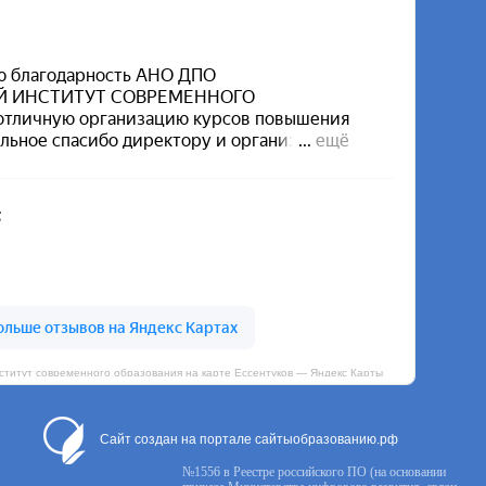
итут современного образования на карте Ессентуков — Яндекс Карты
Сайт создан на портале сайтыобразованию.рф
№1556 в Реестре российского ПО (на основании