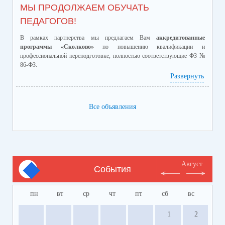
МЫ ПРОДОЛЖАЕМ ОБУЧАТЬ
ПЕДАГОГОВ!
В рамках партнерства мы предлагаем Вам
аккредитованные
программы «Сколково»
по повышению квалификации и
профессиональной переподготовке, полностью соответствующие ФЗ №
86-ФЗ.
Ознакомиться с программами и ценами можно в
Развернуть
приложенном файле.
Телефон:
8-928-364-40-42
Все объявления
Август
События
пн
вт
ср
чт
пт
сб
вс
1
2