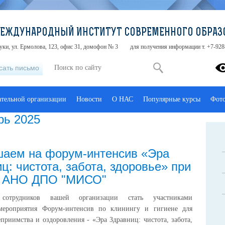
МЕЖДУНАРОДНЫЙ ИНСТИТУТ СОВРЕМЕННОГО ОБРАЗ
туки, ул. Ермолова, 123, офис 31, домофон № 3
для получения информации т. +7-928
сать письмо
ательной организации
Новости
О НАС
Популярные курсы
Фот
рь 2025
шаем на форум-интенсив «Эра
ц: чистота, забота, здоровье» при
е АНО ДПО "МИСО"
сотрудников вашей организации стать участниками
мероприятия Форум-интенсив по клинингу и гигиене для
еприимства и оздоровления - «Эра Здравниц: чистота, забота,