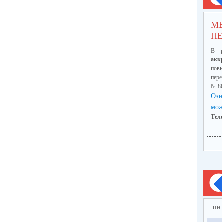
М
ПЕ
В р
акк
пов
пер
№ 8
Озн
мож
Тел
пн