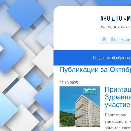
АНО ДПО «
357635,СК, г. Ессен
Напи
Сведения об образов
Публикации за Октяб
27.10.2025
Пригла
Здравни
участи
Приглашаем 
уникального 
объектов гост