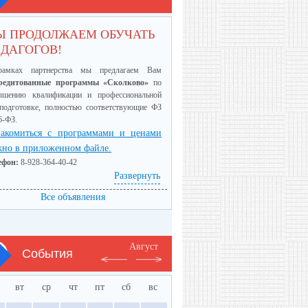
Ы ПРОДОЛЖАЕМ ОБУЧАТЬ
ДАГОГОВ!
амках партнерства мы предлагаем Вам
редитованные программы «Сколково»
по
ышению квалификации и профессиональной
еподготовке, полностью соответствующие ФЗ
6-ФЗ.
акомиться с программами и ценами
но в приложенном файле.
ефон:
8-928-364-40-42
Развернуть
Все объявления
Август
События
вт
ср
чт
пт
сб
вс