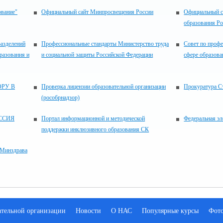
ование"
Официальный сайт Минпросвещения России
Официальный с
образования Р
разделений
Профессиональные стандарты Министерство труда
Совет по проф
разования и
и социальной защиты Российской Федерации
сфере образова
РУ В
Проверка лицензии образовательной организации
Прокуратура С
(рособрнадзор)
ССИЯ
Портал информационной и методической
Федеральная эл
поддержки инклюзивного образования СК
 Минздрава
ательной организации
Новости
О НАС
Популярные курсы
Фот