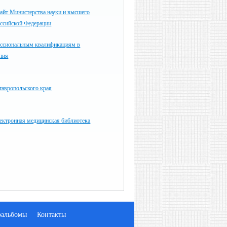
айт Министерства науки и высшего
оссийской Федерации
ессиональным квалификациям в
ния
тавропольского края
ектронная медицинская библиотека
оальбомы
Контакты